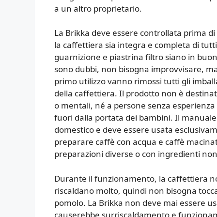
a un altro proprietario.
La Brikka deve essere controllata prima di
la caffettiera sia integra e completa di tut
guarnizione e piastrina filtro siano in buo
sono dubbi, non bisogna improvvisare, ma r
primo utilizzo vanno rimossi tutti gli imbal
della caffettiera. Il prodotto non è destina
o mentali, né a persone senza esperienza 
fuori dalla portata dei bambini. Il manuale 
domestico e deve essere usata esclusivamen
preparare caffè con acqua e caffè macina
preparazioni diverse o con ingredienti non 
Durante il funzionamento, la caffettiera no
riscaldano molto, quindi non bisogna tocc
pomolo. La Brikka non deve mai essere usa
causerebbe surriscaldamento e funzionamen