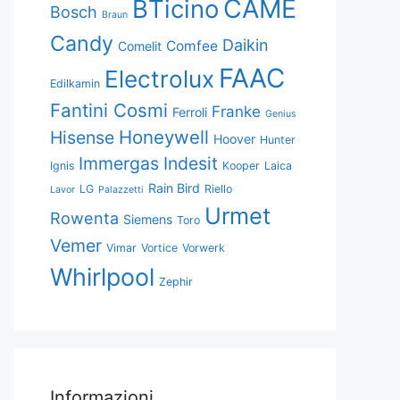
CAME
BTicino
Bosch
Braun
Candy
Daikin
Comfee
Comelit
FAAC
Electrolux
Edilkamin
Fantini Cosmi
Franke
Ferroli
Genius
Honeywell
Hisense
Hoover
Hunter
Immergas
Indesit
Ignis
Kooper
Laica
Rain Bird
LG
Riello
Lavor
Palazzetti
Urmet
Rowenta
Siemens
Toro
Vemer
Vimar
Vortice
Vorwerk
Whirlpool
Zephir
Informazioni