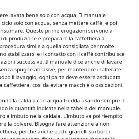
ssere lavata bene solo con acqua. Il manuale
ciclo solo con acqua, senza mettere caffè, e poi
consumare. Queste prime erogazioni servono a
dui di produzione e preparare la caffettiera a
 procedura simile a quella consigliata per molte
no stabilizzarsi e il contatto con il caffè contribuisce
arazioni successive. Il manuale dice anche di lavare
 senza spugne abrasive, per mantenere inalterate
Dopo il lavaggio, ogni parte deve essere asciugata
caffettiera, così da evitare macchie o ossidazioni.
endo la caldaia con acqua fredda usando sempre il
do le quantità indicate nella tabella del manuale.
ltro a imbuto nella caldaia. L’imbuto va poi riempito
e la polvere. Bisogna fare attenzione a non
ffettiera, perché anche pochi granelli sui bordi