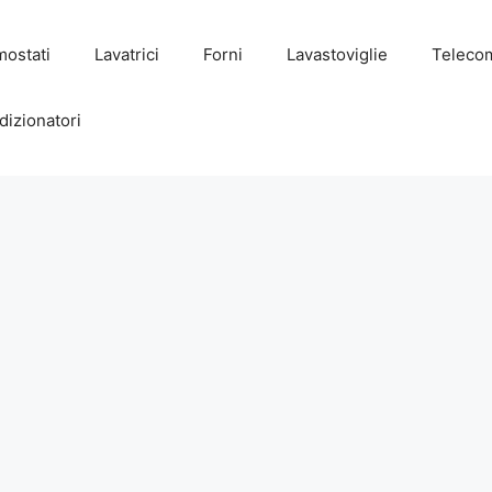
mostati
Lavatrici
Forni
Lavastoviglie
Teleco
dizionatori