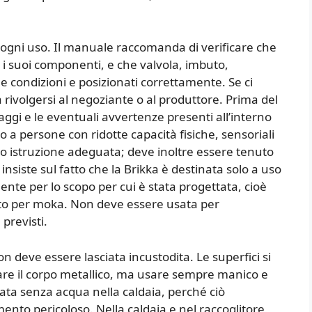
 ogni uso. Il manuale raccomanda di verificare che
ti i suoi componenti, e che valvola, imbuto,
ne condizioni e posizionati correttamente. Se ci
ivolgersi al negoziante o al produttore. Prima del
laggi e le eventuali avvertenze presenti all’interno
to a persone con ridotte capacità fisiche, sensoriali
o istruzione adeguata; deve inoltre essere tenuto
insiste sul fatto che la Brikka è destinata solo a uso
te per lo scopo per cui è stata progettata, cioè
to per moka. Non deve essere usata per
previsti.
n deve essere lasciata incustodita. Le superfici si
are il corpo metallico, ma usare sempre manico e
ta senza acqua nella caldaia, perché ciò
to pericoloso. Nella caldaia e nel raccoglitore