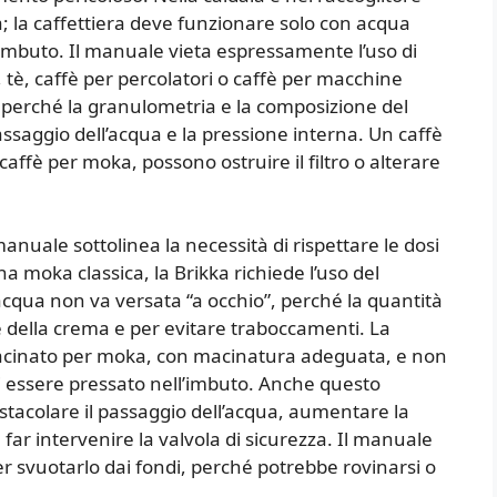
a; la caffettiera deve funzionare solo con acqua
l’imbuto. Il manuale vieta espressamente l’uso di
, tè, caffè per percolatori o caffè per macchine
 perché la granulometria e la composizione del
passaggio dell’acqua e la pressione interna. Un caffè
 caffè per moka, possono ostruire il filtro o alterare
nuale sottolinea la necessità di rispettare le dosi
na moka classica, la Brikka richiede l’uso del
acqua non va versata “a occhio”, perché la quantità
 della crema e per evitare traboccamenti. La
macinato per moka, con macinatura adeguata, e non
i essere pressato nell’imbuto. Anche questo
 ostacolare il passaggio dell’acqua, aumentare la
 far intervenire la valvola di sicurezza. Il manuale
er svuotarlo dai fondi, perché potrebbe rovinarsi o