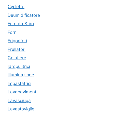
Cyclette
Deumidificatore
Ferri da Stiro
Forni
Frigoriferi
Frullatori
Gelatiere
Idropulitrici
Illuminazione
Impastatrici
Lavapavimenti
Lavasciuga
Lavastoviglie