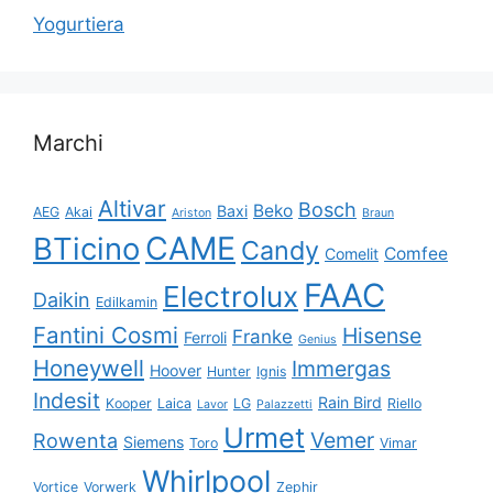
Yogurtiera
Marchi
Altivar
Bosch
Beko
Baxi
AEG
Akai
Ariston
Braun
CAME
BTicino
Candy
Comfee
Comelit
FAAC
Electrolux
Daikin
Edilkamin
Fantini Cosmi
Hisense
Franke
Ferroli
Genius
Honeywell
Immergas
Hoover
Hunter
Ignis
Indesit
Rain Bird
Kooper
Laica
LG
Riello
Lavor
Palazzetti
Urmet
Vemer
Rowenta
Siemens
Toro
Vimar
Whirlpool
Vortice
Vorwerk
Zephir