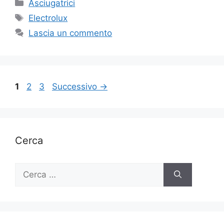
Categorie
Asciugatrici
Tag
Electrolux
Lascia un commento
Pagina
Pagina
Pagina
1
2
3
Successivo
→
Cerca
Ricerca
per: