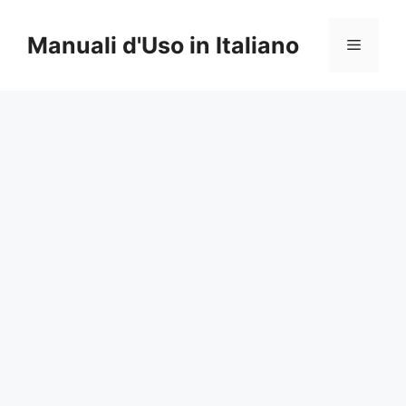
Vai
al
Manuali d'Uso in Italiano
Menu
contenuto