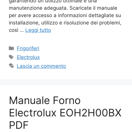
garantendo un utilizzo ottimale e una
manutenzione adeguata. Scaricate il manuale
per avere accesso a informazioni dettagliate su
installazione, utilizzo e risoluzione dei problemi,
così …
Leggi tutto
Categorie
Frigoriferi
Tag
Electrolux
Lascia un commento
Manuale Forno
Electrolux EOH2H00BX
PDF