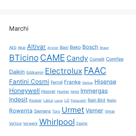
Marchi
Altivar
Bosch
Beko
Baxi
AEG
Akai
Ariston
Braun
CAME
BTicino
Candy
Comfee
Comelit
FAAC
Electrolux
Daikin
Edilkamin
Fantini Cosmi
Hisense
Franke
Ferroli
Genius
Honeywell
Immergas
Hoover
Hunter
Ignis
Indesit
Rain Bird
Kooper
Laica
LG
Riello
Lavor
Palazzetti
Urmet
Vemer
Rowenta
Siemens
Toro
Vimar
Whirlpool
Vortice
Vorwerk
Zephir