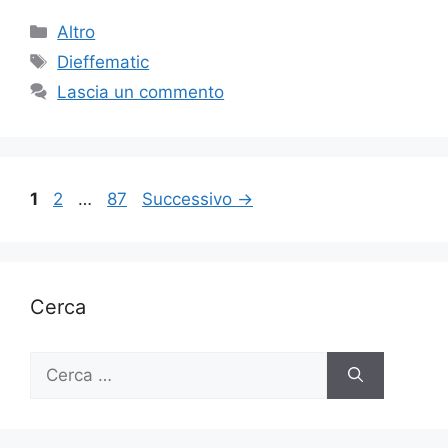
Categorie
Altro
Tag
Dieffematic
Lascia un commento
Pagina
Pagina
Pagina
1
2
…
87
Successivo
→
Cerca
Ricerca
per: