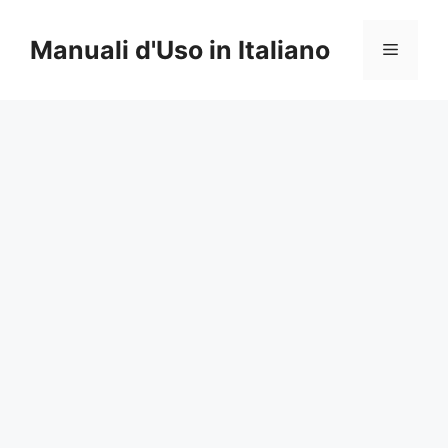
Vai
al
Manuali d'Uso in Italiano
Menu
contenuto