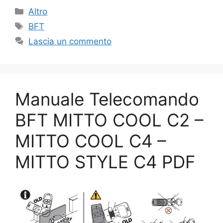
Categorie
Altro
Tag
BFT
Lascia un commento
Manuale Telecomando
BFT MITTO COOL C2 –
MITTO COOL C4 –
MITTO STYLE C4 PDF