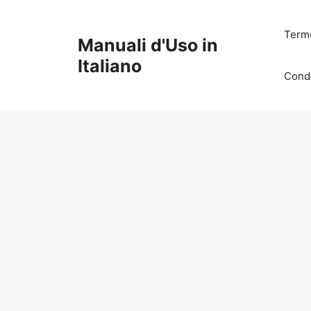
Vai
al
Termo
Manuali d'Uso in
contenuto
Italiano
Condi