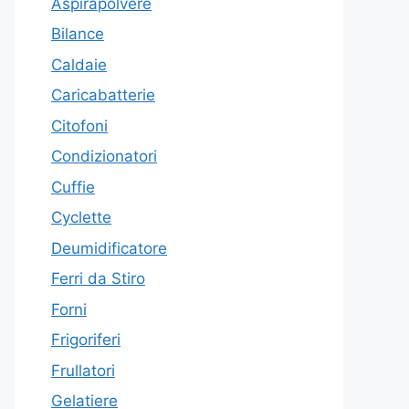
Aspirapolvere
Bilance
Caldaie
Caricabatterie
Citofoni
Condizionatori
Cuffie
Cyclette
Deumidificatore
Ferri da Stiro
Forni
Frigoriferi
Frullatori
Gelatiere