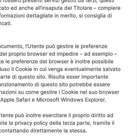
o fossero presenti servizi gestiti da terzi, questi
cato ed anche all’insaputa del Titolare – compiere
formazioni dettagliate in merito, si consiglia di
ncati.
ocumento, l’Utente può gestire le preferenze
o del proprio browser ed impedire – ad esempio –
te le preferenze del browser è inoltre possibile
ncluso il Cookie in cui venga eventualmente salvato
parte di questo sito. Risulta esser importante
l funzionamento di questo sito potrebbe essere
azioni su come gestire i Cookie nel suo browser
, Apple Safari e Microsoft Windows Explorer.
Utente può inoltre esercitare il proprio diritto ad
e la privacy policy della terza parte, tramite il
o contattando direttamente la stessa.