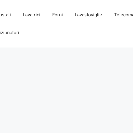
stati
Lavatrici
Forni
Lavastoviglie
Telecom
zionatori