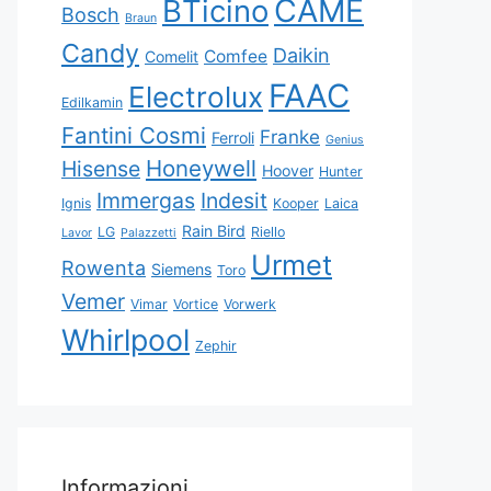
CAME
BTicino
Bosch
Braun
Candy
Daikin
Comfee
Comelit
FAAC
Electrolux
Edilkamin
Fantini Cosmi
Franke
Ferroli
Genius
Honeywell
Hisense
Hoover
Hunter
Immergas
Indesit
Ignis
Kooper
Laica
Rain Bird
LG
Riello
Lavor
Palazzetti
Urmet
Rowenta
Siemens
Toro
Vemer
Vimar
Vortice
Vorwerk
Whirlpool
Zephir
Informazioni