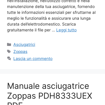
nell’installazione, nell’utilizzo corretto e nella
manutenzione della tua asciugatrice, fornendo
tutte le informazioni essenziali per sfruttarne al
meglio le funzionalità e assicurare una lunga
durata dell’elettrodomestico. Scarica
gratuitamente il file per …
Leggi tutto
Categorie
Asciugatrici
Tag
Zoppas
Lascia un commento
Manuale asciugatrice
Zoppas PDH8333UEX