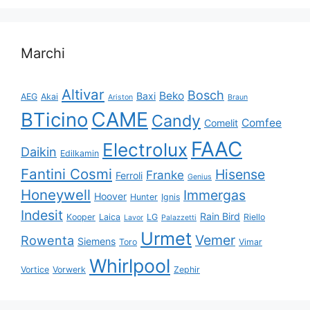
Marchi
Altivar
Bosch
Beko
Baxi
AEG
Akai
Ariston
Braun
CAME
BTicino
Candy
Comfee
Comelit
FAAC
Electrolux
Daikin
Edilkamin
Fantini Cosmi
Hisense
Franke
Ferroli
Genius
Honeywell
Immergas
Hoover
Hunter
Ignis
Indesit
Rain Bird
Kooper
Laica
LG
Riello
Lavor
Palazzetti
Urmet
Vemer
Rowenta
Siemens
Toro
Vimar
Whirlpool
Vortice
Vorwerk
Zephir