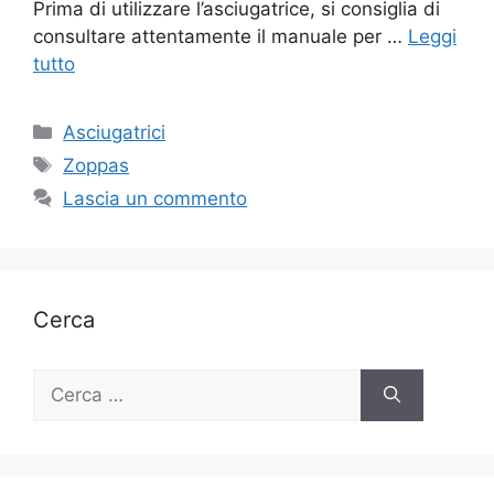
Prima di utilizzare l’asciugatrice, si consiglia di
consultare attentamente il manuale per …
Leggi
tutto
Categorie
Asciugatrici
Tag
Zoppas
Lascia un commento
Cerca
Ricerca
per: