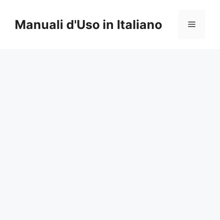
Vai
al
Manuali d'Uso in Italiano
Menu
contenuto