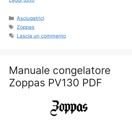
Leggi tutto
Categorie
Asciugatrici
Tag
Zoppas
Lascia un commento
Manuale congelatore
Zoppas PV130 PDF