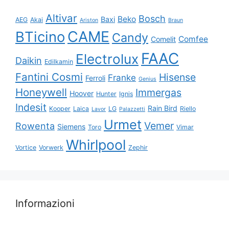
Altivar
Bosch
Beko
Baxi
AEG
Akai
Ariston
Braun
CAME
BTicino
Candy
Comfee
Comelit
FAAC
Electrolux
Daikin
Edilkamin
Fantini Cosmi
Hisense
Franke
Ferroli
Genius
Honeywell
Immergas
Hoover
Hunter
Ignis
Indesit
Rain Bird
Kooper
Laica
LG
Riello
Lavor
Palazzetti
Urmet
Vemer
Rowenta
Siemens
Toro
Vimar
Whirlpool
Vortice
Vorwerk
Zephir
Informazioni