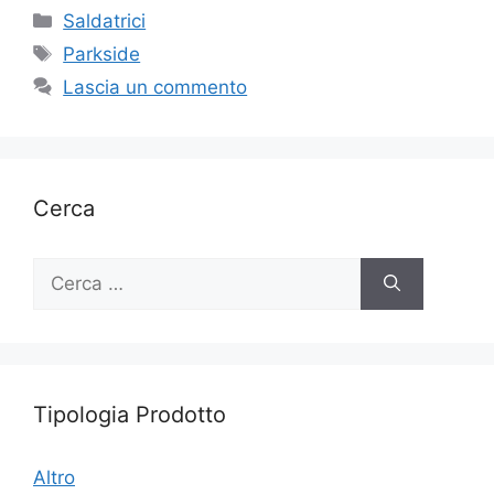
Categorie
Saldatrici
Tag
Parkside
Lascia un commento
Cerca
Ricerca
per:
Tipologia Prodotto
Altro