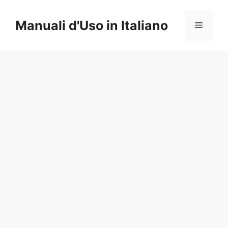
Vai
al
Manuali d'Uso in Italiano
Menu
contenuto