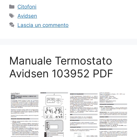
Categorie
Citofoni
Tag
Avidsen
Lascia un commento
Manuale Termostato
Avidsen 103952 PDF