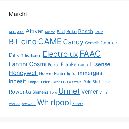
Marchi
Altivar
Bosch
Beko
Baxi
AEG
Akai
Ariston
Braun
CAME
BTicino
Candy
Comfee
Comelit
FAAC
Electrolux
Daikin
Edilkamin
Fantini Cosmi
Hisense
Franke
Ferroli
Genius
Honeywell
Immergas
Hoover
Hunter
Ignis
Indesit
Rain Bird
Kooper
Laica
LG
Riello
Lavor
Palazzetti
Urmet
Vemer
Rowenta
Siemens
Toro
Vimar
Whirlpool
Vortice
Vorwerk
Zephir