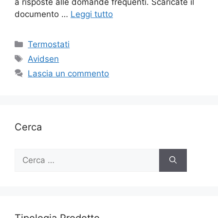
a risposte alle domande frequenti. Scaricate il
documento …
Leggi tutto
Categorie
Termostati
Tag
Avidsen
Lascia un commento
Cerca
Ricerca
per: