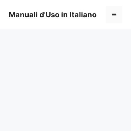
Vai
al
Manuali d'Uso in Italiano
Menu
contenuto