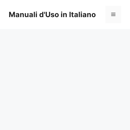
Vai
al
Manuali d'Uso in Italiano
Menu
contenuto