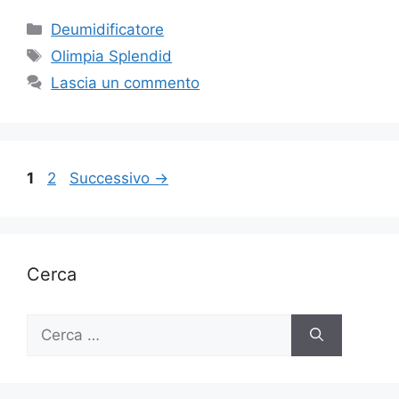
Categorie
Deumidificatore
Tag
Olimpia Splendid
Lascia un commento
Pagina
Pagina
1
2
Successivo
→
Cerca
Ricerca
per: