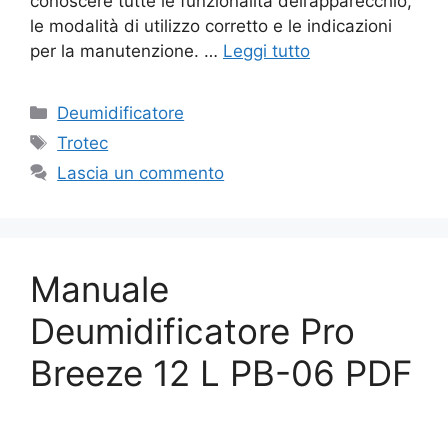
conoscere tutte le funzionalità dell’apparecchio,
le modalità di utilizzo corretto e le indicazioni
per la manutenzione. …
Leggi tutto
Categorie
Deumidificatore
Tag
Trotec
Lascia un commento
Manuale
Deumidificatore Pro
Breeze 12 L PB-06 PDF