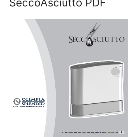
SeccoAsciutto PDF