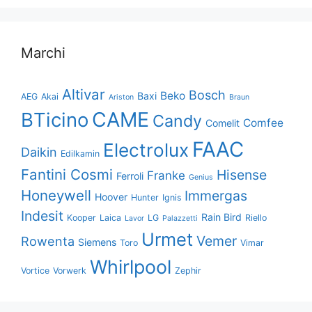
Marchi
Altivar
Bosch
Beko
Baxi
AEG
Akai
Ariston
Braun
CAME
BTicino
Candy
Comfee
Comelit
FAAC
Electrolux
Daikin
Edilkamin
Fantini Cosmi
Hisense
Franke
Ferroli
Genius
Honeywell
Immergas
Hoover
Hunter
Ignis
Indesit
Rain Bird
Kooper
Laica
LG
Riello
Lavor
Palazzetti
Urmet
Vemer
Rowenta
Siemens
Toro
Vimar
Whirlpool
Vortice
Vorwerk
Zephir