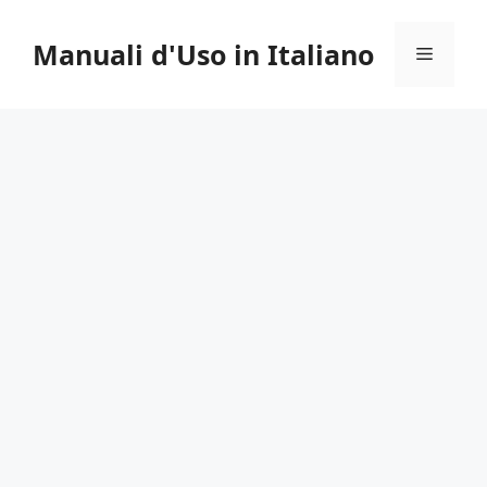
Vai
al
Manuali d'Uso in Italiano
Menu
contenuto