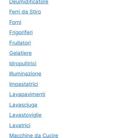
Deumidificatore
Ferri da Stiro
Forni
Frigoriferi
Frullatori
Gelatiere
Idropulitrici
Illuminazione
Impastatrici
Lavapavimenti
Lavasciuga
Lavastoviglie
Lavatrici
Macchine da Cucire