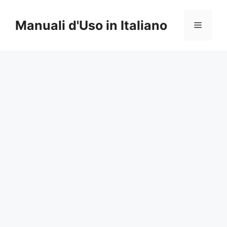
Vai
al
Manuali d'Uso in Italiano
Menu
contenuto