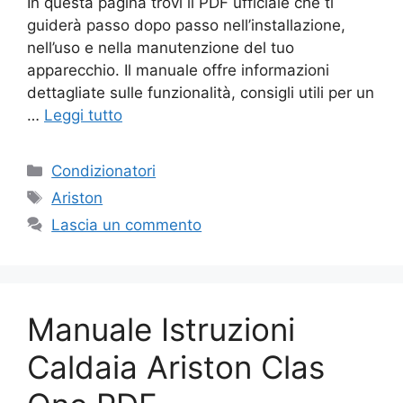
In questa pagina trovi il PDF ufficiale che ti
guiderà passo dopo passo nell’installazione,
nell’uso e nella manutenzione del tuo
apparecchio. Il manuale offre informazioni
dettagliate sulle funzionalità, consigli utili per un
…
Leggi tutto
Categorie
Condizionatori
Tag
Ariston
Lascia un commento
Manuale Istruzioni
Caldaia Ariston Clas