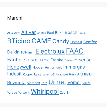
Marchi
Altivar
Bosch
Beko
Baxi
AEG
Akai
Ariston
Braun
CAME
BTicino
Candy
Comfee
Comelit
FAAC
Electrolux
Daikin
Edilkamin
Fantini Cosmi
Hisense
Franke
Ferroli
Genius
Honeywell
Immergas
Hoover
Hunter
Ignis
Indesit
Rain Bird
Kooper
Laica
LG
Riello
Lavor
Palazzetti
Urmet
Vemer
Rowenta
Siemens
Toro
Vimar
Whirlpool
Vortice
Vorwerk
Zephir