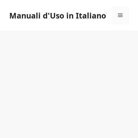
Vai
al
Manuali d'Uso in Italiano
Menu
contenuto