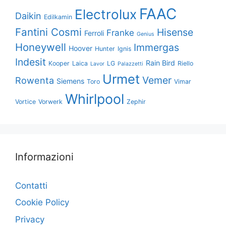
FAAC
Electrolux
Daikin
Edilkamin
Fantini Cosmi
Hisense
Franke
Ferroli
Genius
Honeywell
Immergas
Hoover
Hunter
Ignis
Indesit
Rain Bird
Kooper
Laica
LG
Riello
Lavor
Palazzetti
Urmet
Vemer
Rowenta
Siemens
Toro
Vimar
Whirlpool
Vortice
Vorwerk
Zephir
Informazioni
Contatti
Cookie Policy
Privacy