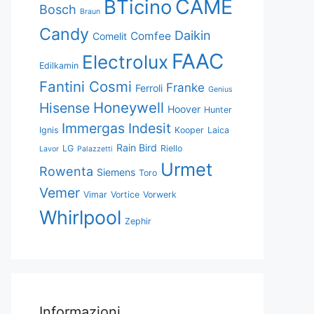
CAME
BTicino
Bosch
Braun
Candy
Daikin
Comfee
Comelit
FAAC
Electrolux
Edilkamin
Fantini Cosmi
Franke
Ferroli
Genius
Honeywell
Hisense
Hoover
Hunter
Immergas
Indesit
Ignis
Kooper
Laica
Rain Bird
LG
Riello
Lavor
Palazzetti
Urmet
Rowenta
Siemens
Toro
Vemer
Vimar
Vortice
Vorwerk
Whirlpool
Zephir
Informazioni