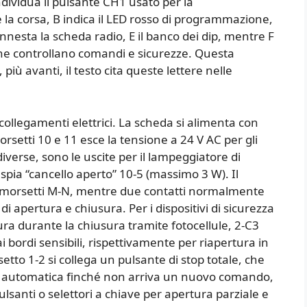
individua il pulsante CH1 usato per la
a corsa, B indica il LED rosso di programmazione,
innesta la scheda radio, E il banco dei dip, mentre F
che controllano comandi e sicurezze. Questa
iù avanti, il testo cita queste lettere nelle
i collegamenti elettrici. La scheda si alimenta con
orsetti 10 e 11 esce la tensione a 24 V AC per gli
verse, sono le uscite per il lampeggiatore di
pia “cancello aperto” 10-5 (massimo 3 W). Il
i morsetti M-N, mentre due contatti normalmente
i apertura e chiusura. Per i dispositivi di sicurezza
tura durante la chiusura tramite fotocellule, 2-C3
ai bordi sensibili, rispettivamente per riapertura in
etto 1-2 si collega un pulsante di stop totale, che
a automatica finché non arriva un nuovo comando,
ulsanti o selettori a chiave per apertura parziale e