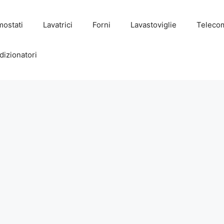
mostati
Lavatrici
Forni
Lavastoviglie
Teleco
dizionatori