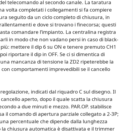
 del telecomando al secondo canale. La taratura
na volta completati i collegamenti si fa compiere
ura seguito da un ciclo completo di chiusura, in
rallentamenti e dove si trovano i finecorsa; questi
 basta comandare l’impianto. La centralina registra
arli in modo che non vadano persi in caso di black-
 più: mettere il dip 6 su ON e tenere premuto CH1
oi riportare il dip in OFF. Se ci si dimentica di
opo una mancanza di tensione la ZD2 ripeterebbe la
 con comportamenti imprevedibili se il cancello
regolazione, indicati dal riquadro C sul disegno. Il
 cancello aperto, dopo il quale scatta la chiusura
econdo a due minuti e mezzo. PAR.OP. stabilisce
sa il comando di apertura parziale collegato a 2-3P;
a una percentuale che dipende dalla lunghezza
 la chiusura automatica è disattivata e il trimmer