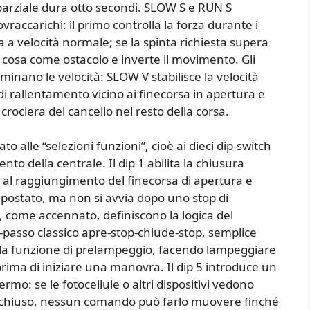
 parziale dura otto secondi. SLOW S e RUN S
raccarichi: il primo controlla la forza durante i
 a velocità normale; se la spinta richiesta supera
a cosa come ostacolo e inverte il movimento. Gli
inano le velocità: SLOW V stabilisce la velocità
o di rallentamento vicino ai finecorsa in apertura e
crociera del cancello nel resto della corsa.
 alle “selezioni funzioni”, cioè ai dieci dip-switch
o della centrale. Il dip 1 abilita la chiusura
e al raggiungimento del finecorsa di apertura e
postato, ma non si avvia dopo uno stop di
3, come accennato, definiscono la logica del
-passo classico apre-stop-chiude-stop, semplice
e la funzione di prelampeggio, facendo lampeggiare
prima di iniziare una manovra. Il dip 5 introduce un
rmo: se le fotocellule o altri dispositivi vedono
 o chiuso, nessun comando può farlo muovere finché