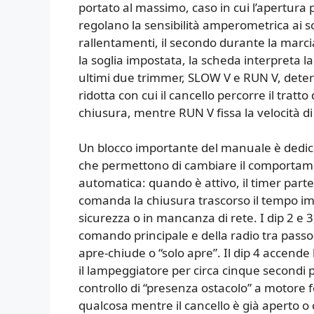
portato al massimo, caso in cui l’apertura
regolano la sensibilità amperometrica ai sov
rallentamenti, il secondo durante la marcia
la soglia impostata, la scheda interpreta l
ultimi due trimmer, SLOW V e RUN V, determ
ridotta con cui il cancello percorre il tratt
chiusura, mentre RUN V fissa la velocità di 
Un blocco importante del manuale è dedicato
che permettono di cambiare il comportament
automatica: quando è attivo, il timer part
comanda la chiusura trascorso il tempo im
sicurezza o in mancanza di rete. I dip 2 e 
comando principale e della radio tra passo
apre-chiude o “solo apre”. Il dip 4 accend
il lampeggiatore per circa cinque secondi 
controllo di “presenza ostacolo” a motore fe
qualcosa mentre il cancello è già aperto