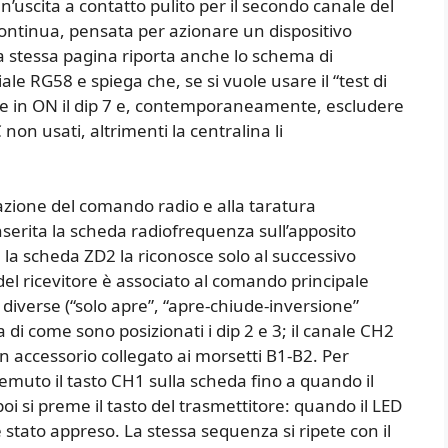
n’uscita a contatto pulito per il secondo canale del
 continua, pensata per azionare un dispositivo
 stessa pagina riporta anche lo schema di
e RG58 e spiega che, se si vuole usare il “test di
are in ON il dip 7 e, contemporaneamente, escludere
C non usati, altrimenti la centralina li
ivazione del comando radio e alla taratura
nserita la scheda radiofrequenza sull’apposito
la scheda ZD2 la riconosce solo al successivo
del ricevitore è associato al comando principale
e diverse (“solo apre”, “apre-chiude-inversione”
di come sono posizionati i dip 2 e 3; il canale CH2
accessorio collegato ai morsetti B1-B2. Per
uto il tasto CH1 sulla scheda fino a quando il
 si preme il tasto del trasmettitore: quando il LED
è stato appreso. La stessa sequenza si ripete con il