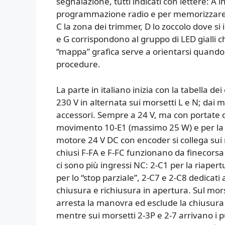
segnalazione, tutti indicati con lettere: A 
programmazione radio e per memorizzare l
C la zona dei trimmer, D lo zoccolo dove si 
e G corrispondono al gruppo di LED gialli 
“mappa” grafica serve a orientarsi quando, p
procedure.
La parte in italiano inizia con la tabella de
230 V in alternata sui morsetti L e N; dai m
accessori. Sempre a 24 V, ma con portate di
movimento 10-E1 (massimo 25 W) e per la s
motore 24 V DC con encoder si collega su
chiusi F-FA e F-FC funzionano da finecorsa d
ci sono più ingressi NC: 2-C1 per la riaper
per lo “stop parziale”, 2-C7 e 2-C8 dedicati 
chiusura e richiusura in apertura. Sul mors
arresta la manovra ed esclude la chiusur
mentre sui morsetti 2-3P e 2-7 arrivano i p