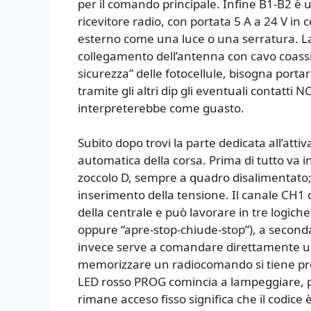
per il comando principale. Infine B1-B2 è u
ricevitore radio, con portata 5 A a 24 V in
esterno come una luce o una serratura. La
collegamento dell’antenna con cavo coassial
sicurezza” delle fotocellule, bisogna port
tramite gli altri dip gli eventuali contatti N
interpreterebbe come guasto.
Subito dopo trovi la parte dedicata all’att
automatica della corsa. Prima di tutto va i
zoccolo D, sempre a quadro disalimentato; 
inserimento della tensione. Il canale CH1 
della centrale e può lavorare in tre logich
oppure “apre-stop-chiude-stop”), a seconda 
invece serve a comandare direttamente un 
memorizzare un radiocomando si tiene prem
LED rosso PROG comincia a lampeggiare, poi
rimane acceso fisso significa che il codice 