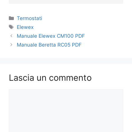
Categorie
Termostati
Tag
Elewex
Manuale Elewex CM100 PDF
Manuale Beretta RC05 PDF
Lascia un commento
Commento