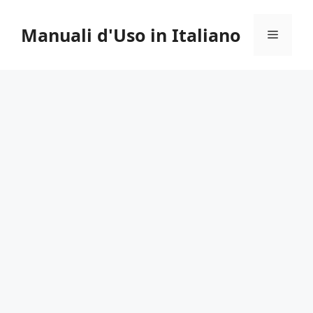
Vai
al
Manuali d'Uso in Italiano
Menu
contenuto