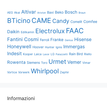
Altivar
Bosch
Beko
Baxi
AEG
Akai
Ariston
Braun
CAME
BTicino
Candy
Comfee
Comelit
FAAC
Electrolux
Daikin
Edilkamin
Fantini Cosmi
Hisense
Franke
Ferroli
Genius
Honeywell
Immergas
Hoover
Hunter
Ignis
Indesit
Rain Bird
Kooper
Laica
LG
Riello
Lavor
Palazzetti
Urmet
Vemer
Rowenta
Siemens
Toro
Vimar
Whirlpool
Vortice
Vorwerk
Zephir
Informazioni