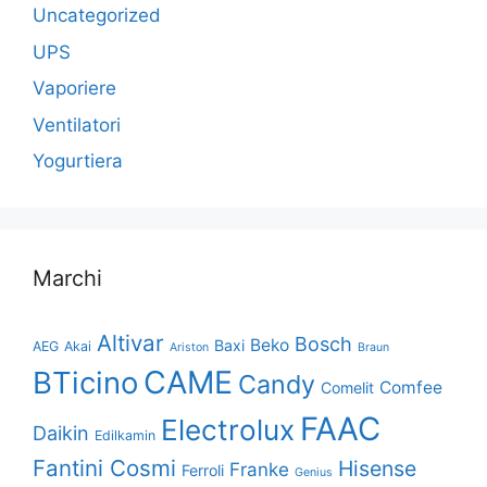
Uncategorized
UPS
Vaporiere
Ventilatori
Yogurtiera
Marchi
Altivar
Bosch
Beko
Baxi
AEG
Akai
Ariston
Braun
CAME
BTicino
Candy
Comfee
Comelit
FAAC
Electrolux
Daikin
Edilkamin
Fantini Cosmi
Hisense
Franke
Ferroli
Genius