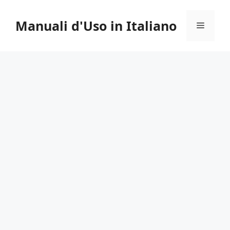
Vai
al
Manuali d'Uso in Italiano
Menu
contenuto