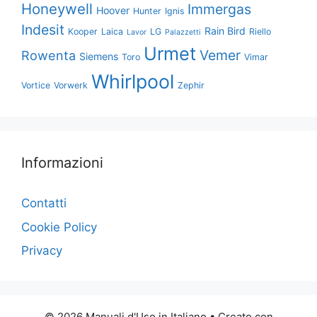
Honeywell
Immergas
Hoover
Hunter
Ignis
Indesit
Rain Bird
Kooper
Laica
LG
Riello
Lavor
Palazzetti
Urmet
Vemer
Rowenta
Siemens
Toro
Vimar
Whirlpool
Vortice
Vorwerk
Zephir
Informazioni
Contatti
Cookie Policy
Privacy
© 2026 Manuali d'Uso in Italiano
• Creato con