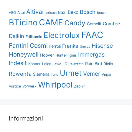
Altivar
Bosch
Beko
Baxi
AEG
Akai
Ariston
Braun
CAME
BTicino
Candy
Comfee
Comelit
FAAC
Electrolux
Daikin
Edilkamin
Fantini Cosmi
Hisense
Franke
Ferroli
Genius
Honeywell
Immergas
Hoover
Hunter
Ignis
Indesit
Rain Bird
Kooper
Laica
LG
Riello
Lavor
Palazzetti
Urmet
Vemer
Rowenta
Siemens
Toro
Vimar
Whirlpool
Vortice
Vorwerk
Zephir
Informazioni