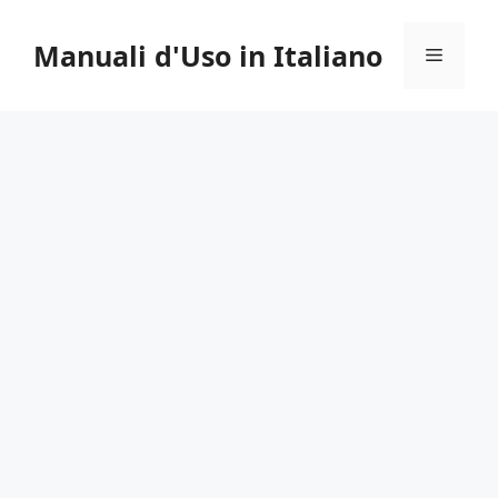
Vai
al
Manuali d'Uso in Italiano
Menu
contenuto