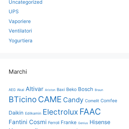
Uncategorized
UPS
Vaporiere
Ventilatori
Yogurtiera
Marchi
Altivar
Bosch
Beko
Baxi
AEG
Akai
Ariston
Braun
CAME
BTicino
Candy
Comfee
Comelit
FAAC
Electrolux
Daikin
Edilkamin
Fantini Cosmi
Hisense
Franke
Ferroli
Genius