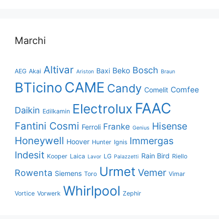
Marchi
Altivar
Bosch
Beko
Baxi
AEG
Akai
Ariston
Braun
CAME
BTicino
Candy
Comfee
Comelit
FAAC
Electrolux
Daikin
Edilkamin
Fantini Cosmi
Hisense
Franke
Ferroli
Genius
Honeywell
Immergas
Hoover
Hunter
Ignis
Indesit
Rain Bird
Kooper
Laica
LG
Riello
Lavor
Palazzetti
Urmet
Vemer
Rowenta
Siemens
Toro
Vimar
Whirlpool
Vortice
Vorwerk
Zephir