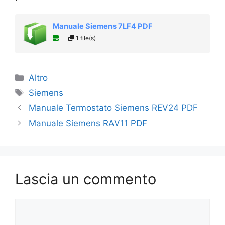
Manuale Siemens 7LF4 PDF
1 file(s)
Categorie
Altro
Tag
Siemens
Manuale Termostato Siemens REV24 PDF
Manuale Siemens RAV11 PDF
Lascia un commento
Commento