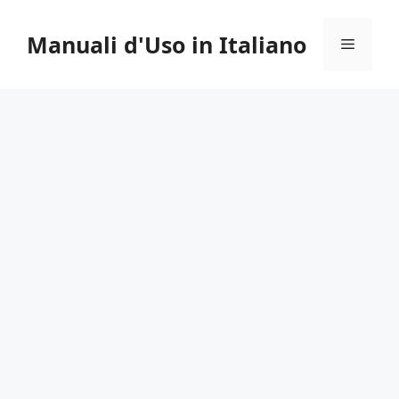
Vai
al
Manuali d'Uso in Italiano
Menu
contenuto