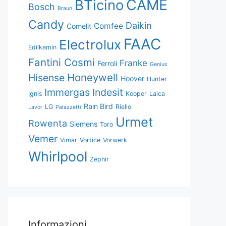
CAME
BTicino
Bosch
Braun
Candy
Daikin
Comfee
Comelit
FAAC
Electrolux
Edilkamin
Fantini Cosmi
Franke
Ferroli
Genius
Honeywell
Hisense
Hoover
Hunter
Immergas
Indesit
Ignis
Kooper
Laica
Rain Bird
LG
Riello
Lavor
Palazzetti
Urmet
Rowenta
Siemens
Toro
Vemer
Vimar
Vortice
Vorwerk
Whirlpool
Zephir
Informazioni