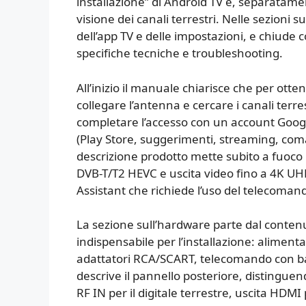
installazione” di Android TV e, separatamen
visione dei canali terrestri. Nelle sezioni 
dell’app TV e delle impostazioni, e chiude 
specifiche tecniche e troubleshooting.
All’inizio il manuale chiarisce che per otte
collegare l’antenna e cercare i canali terres
completare l’accesso con un account Googl
(Play Store, suggerimenti, streaming, coman
descrizione prodotto mette subito a fuoco i
DVB-T/T2 HEVC e uscita video fino a 4K UHD
Assistant che richiede l’uso del telecoman
La sezione sull’hardware parte dal contenu
indispensabile per l’installazione: alimen
adattatori RCA/SCART, telecomando con bat
descrive il pannello posteriore, distingu
RF IN per il digitale terrestre, uscita HDM