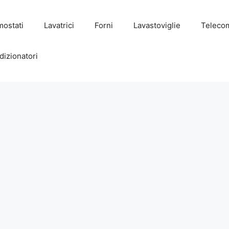
mostati
Lavatrici
Forni
Lavastoviglie
Teleco
dizionatori