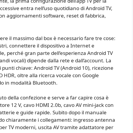
te, la prima configurazione dell’app TV per la
successive entra nell’uso quotidiano di Android TV,
con aggiornamenti software, reset di fabbrica,
nere il massimo dal box è necessario fare tre cose:
tri, connettere il dispositivo a Internet e
e, perché gran parte dell’esperienza Android TV
di vocali) dipende dalla rete e dall’account. La
 punti chiave: Android TV (Android 10), ricezione
 HDR, oltre alla ricerca vocale con Google
do in modalità Bluetooth.
to della confezione e serve a far capire cosa è
tatore 12 V, cavo HDMI 2.0b, cavo AV mini-jack con
terie e guide rapide. Subito dopo il manuale
endo chiaramente i collegamenti: ingresso antenna
I per TV moderni, uscita AV tramite adattatore per