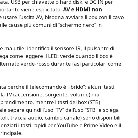
ata, USB per chiavette o hard disk, e DC IN per
portante viene esplicitato:
AV e HDMI non
e usare l’uscita AV, bisogna avviare il box con il cavo
lle cause più comuni di “schermo nero” in
 ma utile: identifica il sensore IR, il pulsante di
iega come leggere il LED: verde quando il box è
lternato verde-rosso durante fasi particolari come
a perché il telecomando è “ibrido”: alcuni tasti
 la TV (accensione, sorgente, volume) ma
rendimento, mentre i tasti del box (STB)
e separa quindi l’uso “TV” dall’uso “STB” e spiega
toli, traccia audio, cambio canale) sono disponibili
ziati i tasti rapidi per YouTube e Prime Video e il
rincipale.