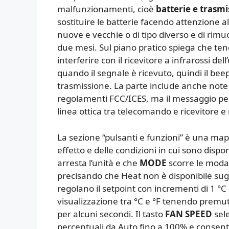
malfunzionamenti, cioè
batterie e trasmi
sostituire le batterie facendo attenzione 
nuove e vecchie o di tipo diverso e di rimuo
due mesi. Sul piano pratico spiega che ten
interferire con il ricevitore a infrarossi de
quando il segnale è ricevuto, quindi il be
trasmissione. La parte include anche note
regolamenti FCC/ICES, ma il messaggio per
linea ottica tra telecomando e ricevitore 
La sezione “pulsanti e funzioni” è una mapp
effetto e delle condizioni in cui sono dispo
arresta l’unità e che
MODE
scorre le modal
precisando che Heat non è disponibile sugli
regolano il setpoint con incrementi di 1 
visualizzazione tra °C e °F tenendo prem
per alcuni secondi. Il tasto
FAN SPEED
sele
percentuali da Auto fino a 100% e consent