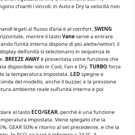
no chiariti i vincoli: in Auto e Dry la velocità non
di legati al flusso d’aria e al comfort.
SWING
orizzontale, mentre il tasto
Vane
serve a entrare
ando l’unità interna dispone di più alette/settori; il
splay dell’unità si selezionano in sequenza le
te.
BREEZE AWAY
è presentata come funzione che
rata disponibile solo in Cool, Fan e Dry.
TURBO
forza
te la temperatura impostata.
LED
spegne o
econda del modello, anche il buzzer, e la pressione
tura ambiente reale sull’unità interna e poi
olare al tasto
ECO/GEAR
, perché è una funzione
mperatura impostata. Viene spiegato che la
5%, GEAR 50% e ritorno al set precedente, e che la
. In ECO, se il set è inferiore a 24 °C, il