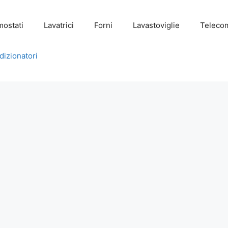
mostati
Lavatrici
Forni
Lavastoviglie
Teleco
dizionatori