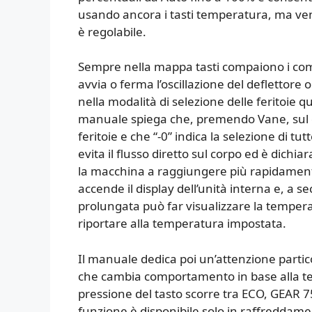
usando ancora i tasti temperatura, ma vengo
è regolabile.
Sempre nella mappa tasti compaiono i coman
avvia o ferma l’oscillazione del deflettore 
nella modalità di selezione delle feritoie qu
manuale spiega che, premendo Vane, sul di
feritoie e che “-0” indica la selezione di tut
evita il flusso diretto sul corpo ed è dichia
la macchina a raggiungere più rapidamen
accende il display dell’unità interna e, a s
prolungata può far visualizzare la tempera
riportare alla temperatura impostata.
Il manuale dedica poi un’attenzione partic
che cambia comportamento in base alla te
pressione del tasto scorre tra ECO, GEAR 7
funzione è disponibile solo in raffreddamento