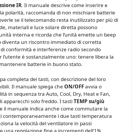
ssione IR
. Il manuale descrive come inserire e
alla polarità, raccomanda di non mischiare batterie
verle se il telecomando resta inutilizzato per più di
de, materiali e luce solare diretta possono
ll’unità interna e ricorda che l’unità emette un beep
ep diventa un riscontro immediato di corretta
 di conformità e interferenze radio secondo
 l’utente è sostanzialmente uno: tenere libera la
e mantenere batterie in buono stato.
a completa dei tasti, con descrizione del loro
nibili. Il manuale spiega che
ON/OFF
avvia o
ità in sequenza tra Auto, Cool, Dry, Heat e Fan,
 apparecchi solo freddo. I tasti
TEMP su/giù
°C e il manuale indica anche come commutare la
uti contemporaneamente i due tasti temperatura
ziona la velocità del ventilatore in passi
e una regolazione fine a incrementi dell’1%