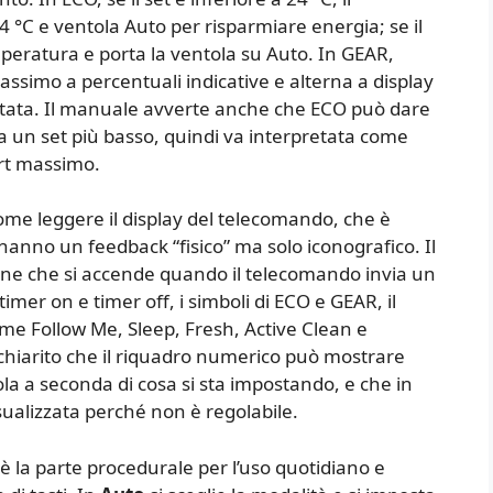
C e ventola Auto per risparmiare energia; se il
mperatura e porta la ventola su Auto. In GEAR,
assimo a percentuali indicative e alterna a display
stata. Il manuale avverte anche che ECO può dare
a un set più basso, quindi va interpretata come
ort massimo.
ome leggere il display del telecomando, che è
nno un feedback “fisico” ma solo iconografico. Il
ione che si accende quando il telecomando invia un
imer on e timer off, i simboli di ECO e GEAR, il
come Follow Me, Sleep, Fresh, Active Clean e
chiarito che il riquadro numerico può mostrare
a a seconda di cosa si sta impostando, e che in
ualizzata perché non è regolabile.
 è la parte procedurale per l’uso quotidiano e