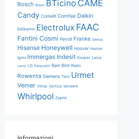
CAME
BTicino
Bosch
Braun
Candy
Daikin
Comfee
Comelit
FAAC
Electrolux
Edilkamin
Fantini Cosmi
Franke
Ferroli
Genius
Honeywell
Hisense
Hoover
Hunter
Immergas
Indesit
Ignis
Kooper
Laica
Rain Bird
LG
Riello
Lavor
Palazzetti
Urmet
Rowenta
Siemens
Toro
Vemer
Vimar
Vortice
Vorwerk
Whirlpool
Zephir
Informazioni