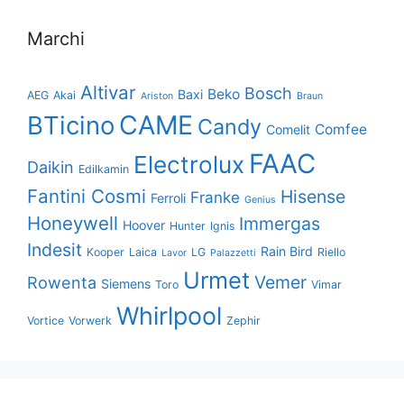
Marchi
Altivar
Bosch
Beko
Baxi
AEG
Akai
Ariston
Braun
CAME
BTicino
Candy
Comfee
Comelit
FAAC
Electrolux
Daikin
Edilkamin
Fantini Cosmi
Hisense
Franke
Ferroli
Genius
Honeywell
Immergas
Hoover
Hunter
Ignis
Indesit
Rain Bird
Kooper
Laica
LG
Riello
Lavor
Palazzetti
Urmet
Vemer
Rowenta
Siemens
Toro
Vimar
Whirlpool
Vortice
Vorwerk
Zephir