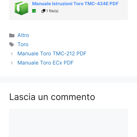
Manuale Istruzioni Toro TMC-424E PDF
1 file(s)
Categorie
Altro
Tag
Toro
Manuale Toro TMC-212 PDF
Manuale Toro ECx PDF
Lascia un commento
Commento