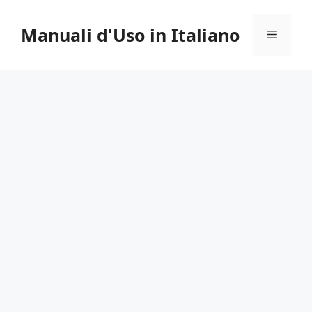
Vai
al
Manuali d'Uso in Italiano
Menu
contenuto