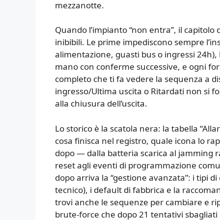
mezzanotte.
Quando l’impianto “non entra”, il capitolo 
inibibili. Le prime impediscono sempre l’i
alimentazione, guasti bus o ingressi 24h),
mano con conferme successive, e ogni forza
completo che ti fa vedere la sequenza a di
ingresso/Ultima uscita o Ritardati non si f
alla chiusura dell’uscita.
Lo storico è la scatola nera: la tabella “All
cosa finisca nel registro, quale icona lo 
dopo — dalla batteria scarica al jamming ra
reset agli eventi di programmazione comuni
dopo arriva la “gestione avanzata”: i tipi d
tecnico), i default di fabbrica e la raccoma
trovi anche le sequenze per cambiare e ripo
brute-force che dopo 21 tentativi sbaglia