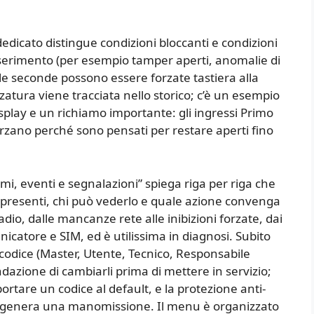
dedicato distingue condizioni bloccanti e condizioni
nserimento (per esempio tamper aperti, anomalie di
 le seconde possono essere forzate tastiera alla
tura viene tracciata nello storico; c’è un esempio
splay e un richiamo importante: gli ingressi Primo
orzano perché sono pensati per restare aperti fino
armi, eventi e segnalazioni” spiega riga per riga che
rappresenti, chi può vederlo e quale azione convenga
dio, dalle mancanze rete alle inibizioni forzate, dai
catore e SIM, ed è utilissima in diagnosi. Subito
i codice (Master, Utente, Tecnico, Responsabile
ndazione di cambiarli prima di mettere in servizio;
rtare un codice al default, e la protezione anti-
ti genera una manomissione. Il menu è organizzato