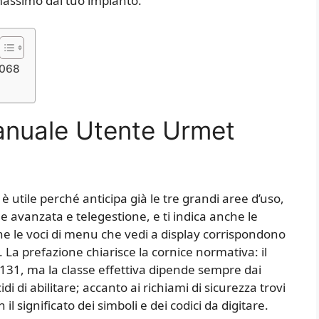
massimo dal tuo impianto.
1068
anuale Utente Urmet
 è utile perché anticipa già le tre grandi aree d’uso,
 avanzata e telegestione, e ti indica anche le
che le voci di menu che vedi a display corrispondono
 La prefazione chiarisce la cornice normativa: il
0131, ma la classe effettiva dipende sempre dai
cidi di abilitare; accanto ai richiami di sicurezza trovi
il significato dei simboli e dei codici da digitare.