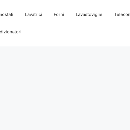
mostati
Lavatrici
Forni
Lavastoviglie
Teleco
dizionatori