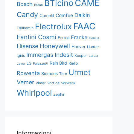
CAME
BTicino
Bosch
Braun
Candy
Daikin
Comfee
Comelit
FAAC
Electrolux
Edilkamin
Fantini Cosmi
Franke
Ferroli
Genius
Honeywell
Hisense
Hoover
Hunter
Immergas
Indesit
Ignis
Kooper
Laica
Rain Bird
LG
Riello
Lavor
Palazzetti
Urmet
Rowenta
Siemens
Toro
Vemer
Vimar
Vortice
Vorwerk
Whirlpool
Zephir
Informazioni