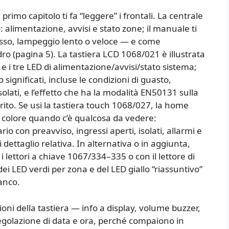
rimo capitolo ti fa “leggere” i frontali. La centrale
alimentazione, avvisi e stato zone; il manuale ti
 fisso, lampeggio lento o veloce — e come
ro (pagina 5). La tastiera LCD 1068/021 è illustrata
e i tre LED di alimentazione/avvisi/stato sistema;
o significati, incluse le condizioni di guasto,
olati, e l’effetto che ha la modalità EN50131 sulla
erito. Se usi la tastiera touch 1068/027, la home
 colore quando c’è qualcosa da vedere:
 con preavviso, ingressi aperti, isolati, allarmi e
dettaglio relativa. In alternativa o in aggiunta,
 i lettori a chiave 1067/334–335 o con il lettore di
ei LED verdi per zona e del LED giallo “riassuntivo”
anco.
oni della tastiera — info a display, volume buzzer,
egolazione di data e ora, perché compaiono in