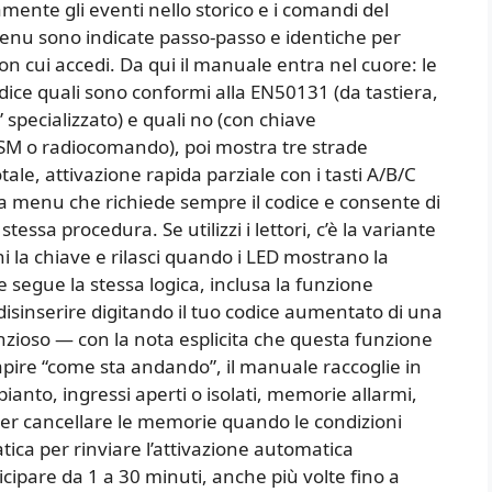
ente gli eventi nello storico e i comandi del
nu sono indicate passo-passo e identiche per
con cui accedi. Da qui il manuale entra nel cuore: le
i dice quali sono conformi alla EN50131 (da tastiera,
pecializzato) e quali no (con chiave
GSM o radiocomando), poi mostra tre strade
tale, attivazione rapida parziale con i tasti A/B/C
da menu che richiede sempre il codice e consente di
essa procedura. Se utilizzi i lettori, c’è la variante
ni la chiave e rilasci quando i LED mostrano la
 segue la stessa logica, inclusa la funzione
 disinserire digitando il tuo codice aumentato di una
lenzioso — con la nota esplicita che questa funzione
pire “come sta andando”, il manuale raccoglie in
ianto, ingressi aperti o isolati, memorie allarmi,
er cancellare le memorie quando le condizioni
atica per rinviare l’attivazione automatica
cipare da 1 a 30 minuti, anche più volte fino a