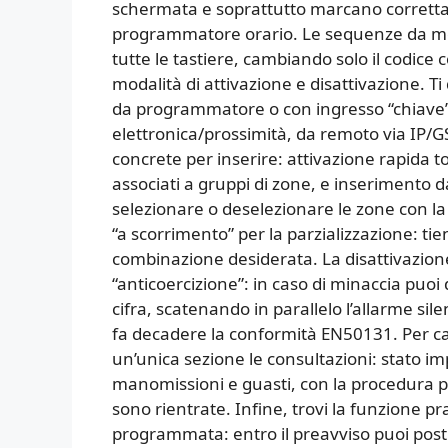
schermata e soprattutto marcano correttam
programmatore orario. Le sequenze da me
tutte le tastiere, cambiando solo il codice 
modalità di attivazione e disattivazione. T
da programmatore o con ingresso “chiave” s
elettronica/prossimità, da remoto via IP/
concrete per inserire: attivazione rapida to
associati a gruppi di zone, e inserimento 
selezionare o deselezionare le zone con la st
“a scorrimento” per la parzializzazione: tie
combinazione desiderata. La disattivazione
“anticoercizione”: in caso di minaccia puoi
cifra, scatenando in parallelo l’allarme si
fa decadere la conformità EN50131. Per ca
un’unica sezione le consultazioni: stato imp
manomissioni e guasti, con la procedura p
sono rientrate. Infine, trovi la funzione pr
programmata: entro il preavviso puoi posti