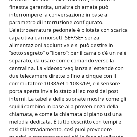
finestra garantita, un’altra chiamata può
interrompere la conversazione in base al
parametro di interruzione configurato.
L’elettroserratura pedonale è pilotata con scarica
capacitiva dai morsetti SE+/SE− senza
alimentazioni aggiuntive e si può gestire in
“sotto segreto” o “libero”; per il carraio c’è un relè
separato, da usare come comando verso la
centralina. La videosorveglianza si estende con
due telecamere dirette o fino a cinque con il
commutatore 1038/69 o 1083/69, e il sensore
porta aperta invia lo stato ai led rossi dei posti
interni. La tabella delle suonate mostra come gli
squilli cambino in base alla provenienza della
chiamata, e come la chiamata di piano usi una
melodia dedicata. È tutto descritto con tempi e
casi di instradamento, così puoi prevedere
priorità e comportamenti già in fase di collaudo.