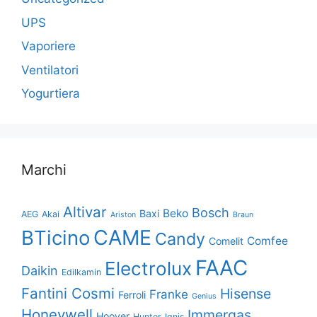
UPS
Vaporiere
Ventilatori
Yogurtiera
Marchi
Altivar
Bosch
Beko
Baxi
AEG
Akai
Ariston
Braun
CAME
BTicino
Candy
Comfee
Comelit
FAAC
Electrolux
Daikin
Edilkamin
Fantini Cosmi
Hisense
Franke
Ferroli
Genius
Honeywell
Immergas
Hoover
Hunter
Ignis