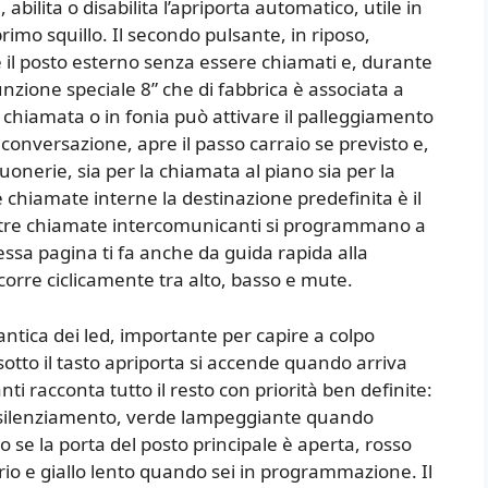
ilita o disabilita l’apriporta automatico, utile in
primo squillo. Il secondo pulsante, in riposo,
 il posto esterno senza essere chiamati e, durante
nzione speciale 8” che di fabbrica è associata a
chiamata o in fonia può attivare il palleggiamento
 conversazione, apre il passo carraio se previsto e,
uonerie, sia per la chiamata al piano sia per la
le chiamate interne la destinazione predefinita è il
e tre chiamate intercomunicanti si programmano a
stessa pagina ti fa anche da guida rapida alla
orre ciclicamente tra alto, basso e mute.
antica dei led, importante per capire a colpo
sotto il tasto apriporta si accende quando arriva
nti racconta tutto il resto con priorità ben definite:
l silenziamento, verde lampeggiante quando
so se la porta del posto principale è aperta, rosso
rio e giallo lento quando sei in programmazione. Il