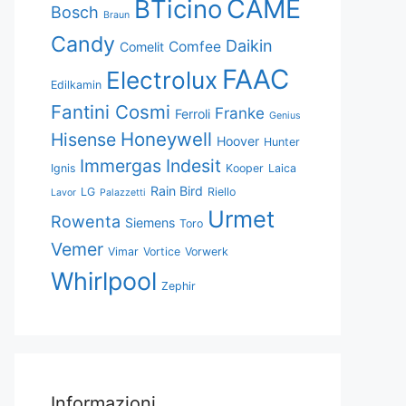
CAME
BTicino
Bosch
Braun
Candy
Daikin
Comfee
Comelit
FAAC
Electrolux
Edilkamin
Fantini Cosmi
Franke
Ferroli
Genius
Honeywell
Hisense
Hoover
Hunter
Immergas
Indesit
Ignis
Kooper
Laica
Rain Bird
LG
Riello
Lavor
Palazzetti
Urmet
Rowenta
Siemens
Toro
Vemer
Vimar
Vortice
Vorwerk
Whirlpool
Zephir
Informazioni