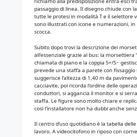
richiamo alla predisposizione entra-esci tra
passaggio di linea. Il disegno chiude con la
tutte le protesi in modalità T e il selettor
sono illustrati con icone e numerazioni, i
scocca.
Subito dopo trovi la descrizione dei morsetti
all’essenziale grazie al bus: la morsettiera 
chiamata di piano e la coppia S+/S− gestisc
prevede una staffa a parete con fissaggio 
suggerisce l’altezza di 1,40 m da pavimento, 
cacciavite, poi ricorda l’ordine delle operaz
conduttori, si aggancia il monitor e si serra
staffa. Le figure sono molto chiare e repli
così l’installatore non ha dubbi anche senz
Il centro d’uso quotidiano è la tabella delle 
lavoro. A videocitofono in riposo con corne