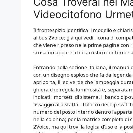
Cosa Troverai nel M
Videocitofono Urme
Il frontespizio identifica il modello e chiar
al bus 2Voice; già qui vedi l’icona di compat
che viene ripreso nelle prime pagine con l’
si usa un apparecchio acustico conforme 
Entrando nella sezione italiana, il manual
con un disegno esploso che fa da legenda vis
apriporta, il led verde che lampeggia duran
ghiera che regola luminosità e, separatamen
indicati i morsetti di sistema, il banco dip-s
fissaggio alla staffa. Il blocco dei dip-switc
numero del posto interno dentro l’appart
nella colonna; per la matrice completa di co
2Voice, ma qui trovi la logica d’uso e la posi