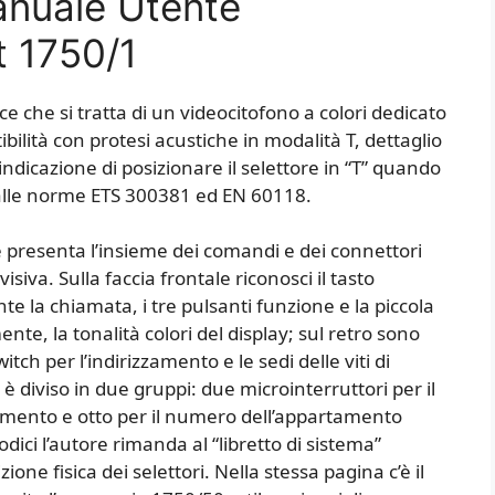
anuale Utente
t 1750/1
isce che si tratta di un videocitofono a colori dedicato
ibilità con protesi acustiche in modalità T, dettaglio
indicazione di posizionare il selettore in “T” quando
alle norme ETS 300381 ed EN 60118.
e presenta l’insieme dei comandi e dei connettori
iva. Sulla faccia frontale riconosci il tasto
te la chiamata, i tre pulsanti funzione e la piccola
te, la tonalità colori del display; sul retro sono
witch per l’indirizzamento e le sedi delle viti di
h è diviso in due gruppi: due microinterruttori per il
amento e otto per il numero dell’appartamento
dici l’autore rimanda al “libretto di sistema”
zione fisica dei selettori. Nella stessa pagina c’è il