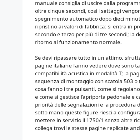
manuale consiglia di uscire dalla progra
oltre cinque secondi, così i settaggi ven
spegnimento automatico dopo dieci minuti. 
ripristino ai valori di fabbrica: si entra i
secondo e terzo per più di tre secondi; la 
ritorno al funzionamento normale.
Se devi ripassare tutto in un attimo, sfrutt
pagine italiane fanno vedere dove sono tasti
compatibilità acustica in modalità T; la pag
sequenza di montaggio con scatola 503 o Ø
cosa fanno i tre pulsanti, come si regolan
e come si gestisce l’apriporta pedonale e ca
priorità delle segnalazioni e la procedura
sotto mano queste figure riesci a configurar
mettere in servizio il 1750/1 senza altre ri
collega trovi le stesse pagine replicate an