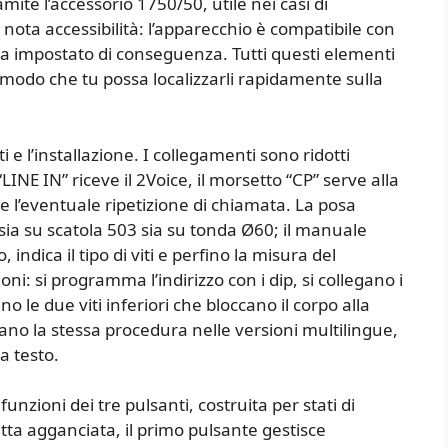
mite l’accessorio 1750/50, utile nei casi di
 nota accessibilità: l’apparecchio è compatibile con
e va impostato di conseguenza. Tutti questi elementi
n modo che tu possa localizzarli rapidamente sulla
 e l’installazione. I collegamenti sono ridotti
“LINE IN” riceve il 2Voice, il morsetto “CP” serve alla
e l’eventuale ripetizione di chiamata. La posa
sia su scatola 503 sia su tonda Ø60; il manuale
indica il tipo di viti e perfino la misura del
ioni: si programma l’indirizzo con i dip, si collegano i
no le due viti inferiori che bloccano il corpo alla
cano la stessa procedura nelle versioni multilingue,
a testo.
funzioni dei tre pulsanti, costruita per stati di
tta agganciata, il primo pulsante gestisce