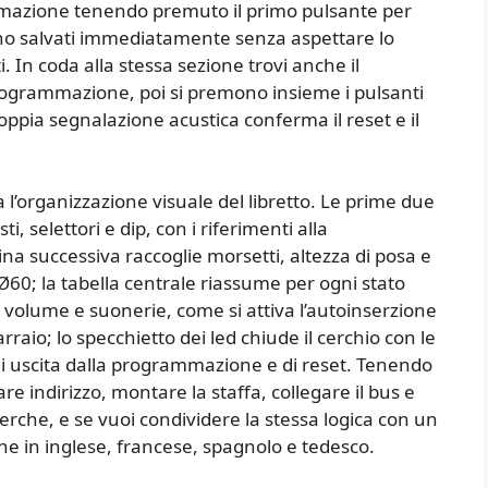
mmazione tenendo premuto il primo pulsante per
gono salvati immediatamente senza aspettare lo
In coda alla stessa sezione trovi anche il
n programmazione, poi si premono insieme i pulsanti
doppia segnalazione acustica conferma il reset e il
a l’organizzazione visuale del libretto. Le prime due
, selettori e dip, con i riferimenti alla
ina successiva raccoglie morsetti, altezza di posa e
60; la tabella centrale riassume per ogni stato
o volume e suonerie, come si attiva l’autoinserzione
rraio; lo specchietto dei led chiude il cerchio con le
 di uscita dalla programmazione e di reset. Tenendo
e indirizzo, montare la staffa, collegare il bus e
cerche, e se vuoi condividere la stessa logica con un
che in inglese, francese, spagnolo e tedesco.