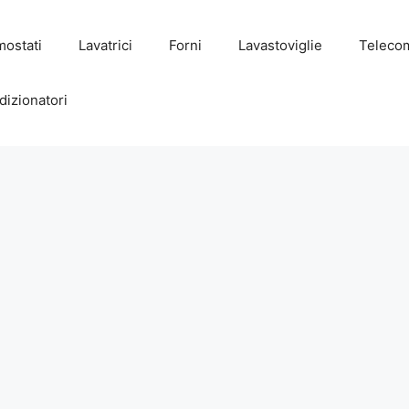
mostati
Lavatrici
Forni
Lavastoviglie
Teleco
dizionatori