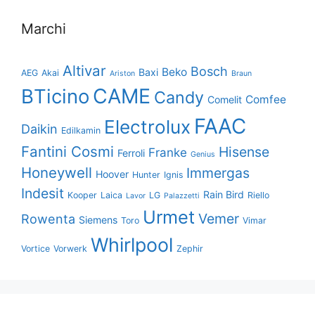
Marchi
Altivar
Bosch
Beko
Baxi
AEG
Akai
Ariston
Braun
CAME
BTicino
Candy
Comfee
Comelit
FAAC
Electrolux
Daikin
Edilkamin
Fantini Cosmi
Hisense
Franke
Ferroli
Genius
Honeywell
Immergas
Hoover
Hunter
Ignis
Indesit
Rain Bird
Kooper
Laica
LG
Riello
Lavor
Palazzetti
Urmet
Vemer
Rowenta
Siemens
Toro
Vimar
Whirlpool
Vortice
Vorwerk
Zephir