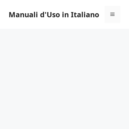
Vai
al
Manuali d'Uso in Italiano
Menu
contenuto