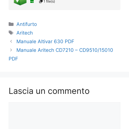
1 file(s)
Categorie
Antifurto
Tag
Aritech
Manuale Altivar 630 PDF
Manuale Aritech CD7210 – CD9510/15010
PDF
Lascia un commento
Commento