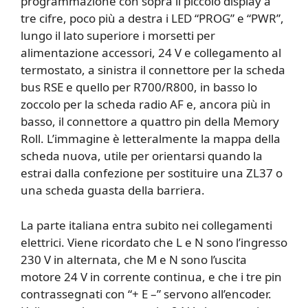
programmazione con sopra il piccolo display a
tre cifre, poco più a destra i LED “PROG” e “PWR”,
lungo il lato superiore i morsetti per
alimentazione accessori, 24 V e collegamento al
termostato, a sinistra il connettore per la scheda
bus RSE e quello per R700/R800, in basso lo
zoccolo per la scheda radio AF e, ancora più in
basso, il connettore a quattro pin della Memory
Roll. L’immagine è letteralmente la mappa della
scheda nuova, utile per orientarsi quando la
estrai dalla confezione per sostituire una ZL37 o
una scheda guasta della barriera.
La parte italiana entra subito nei collegamenti
elettrici. Viene ricordato che L e N sono l’ingresso
230 V in alternata, che M e N sono l’uscita
motore 24 V in corrente continua, e che i tre pin
contrassegnati con “+ E –” servono all’encoder.