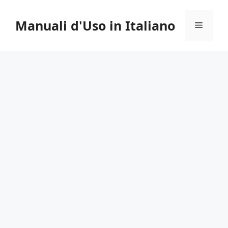
Vai
al
Manuali d'Uso in Italiano
Menu
contenuto