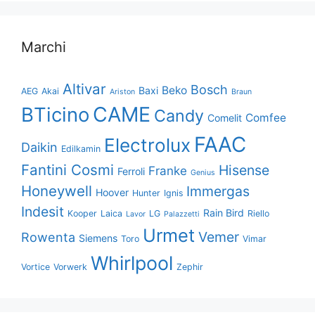
Marchi
Altivar
Bosch
Beko
Baxi
AEG
Akai
Ariston
Braun
CAME
BTicino
Candy
Comfee
Comelit
FAAC
Electrolux
Daikin
Edilkamin
Fantini Cosmi
Hisense
Franke
Ferroli
Genius
Honeywell
Immergas
Hoover
Hunter
Ignis
Indesit
Rain Bird
Kooper
Laica
LG
Riello
Lavor
Palazzetti
Urmet
Vemer
Rowenta
Siemens
Toro
Vimar
Whirlpool
Vortice
Vorwerk
Zephir