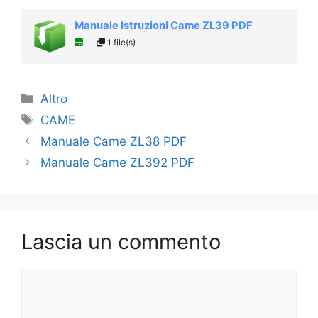
Manuale Istruzioni Came ZL39 PDF
1 file(s)
Categorie
Altro
Tag
CAME
Manuale Came ZL38 PDF
Manuale Came ZL392 PDF
Lascia un commento
Commento