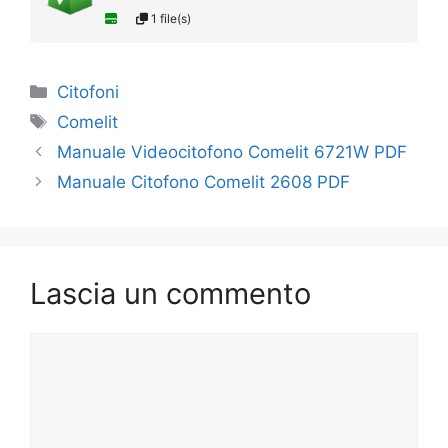
1 file(s)
Categorie
Citofoni
Tag
Comelit
Manuale Videocitofono Comelit 6721W PDF
Manuale Citofono Comelit 2608 PDF
Lascia un commento
Commento