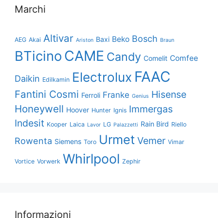
Marchi
Altivar
Bosch
Beko
Baxi
AEG
Akai
Ariston
Braun
CAME
BTicino
Candy
Comfee
Comelit
FAAC
Electrolux
Daikin
Edilkamin
Fantini Cosmi
Hisense
Franke
Ferroli
Genius
Honeywell
Immergas
Hoover
Hunter
Ignis
Indesit
Rain Bird
Kooper
Laica
LG
Riello
Lavor
Palazzetti
Urmet
Vemer
Rowenta
Siemens
Toro
Vimar
Whirlpool
Vortice
Vorwerk
Zephir
Informazioni