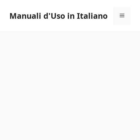
Vai
al
Manuali d'Uso in Italiano
Menu
contenuto