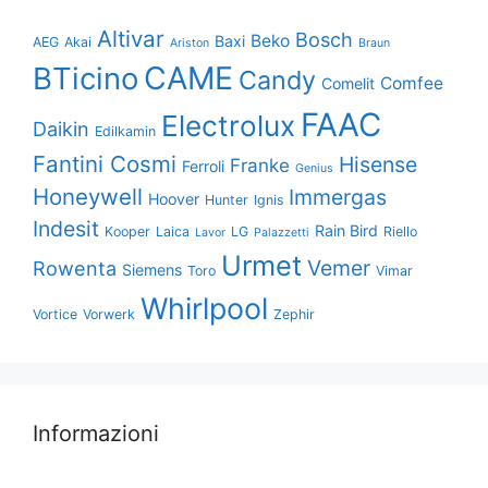
Altivar
Bosch
Beko
Baxi
AEG
Akai
Ariston
Braun
CAME
BTicino
Candy
Comfee
Comelit
FAAC
Electrolux
Daikin
Edilkamin
Fantini Cosmi
Hisense
Franke
Ferroli
Genius
Honeywell
Immergas
Hoover
Hunter
Ignis
Indesit
Rain Bird
Kooper
Laica
LG
Riello
Lavor
Palazzetti
Urmet
Vemer
Rowenta
Siemens
Toro
Vimar
Whirlpool
Vortice
Vorwerk
Zephir
Informazioni