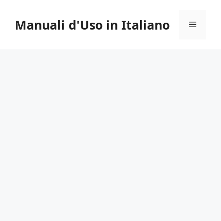
Vai
al
Manuali d'Uso in Italiano
Menu
contenuto