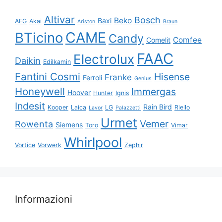
Altivar
Bosch
Beko
Baxi
AEG
Akai
Ariston
Braun
CAME
BTicino
Candy
Comfee
Comelit
FAAC
Electrolux
Daikin
Edilkamin
Fantini Cosmi
Hisense
Franke
Ferroli
Genius
Honeywell
Immergas
Hoover
Hunter
Ignis
Indesit
Rain Bird
Kooper
Laica
LG
Riello
Lavor
Palazzetti
Urmet
Vemer
Rowenta
Siemens
Toro
Vimar
Whirlpool
Vortice
Vorwerk
Zephir
Informazioni