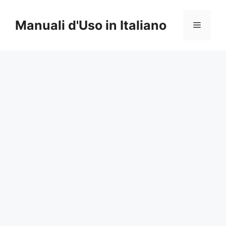
Vai
al
Manuali d'Uso in Italiano
Menu
contenuto