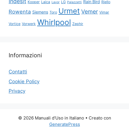
Indesit
Rain Bird
Kooper
Laica
LG
Riello
Lavor
Palazzetti
Urmet
Vemer
Rowenta
Siemens
Toro
Vimar
Whirlpool
Vortice
Vorwerk
Zephir
Informazioni
Contatti
Cookie Policy
Privacy
© 2026 Manuali d'Uso in Italiano
• Creato con
GeneratePress