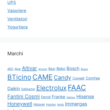
UPS
Vaporiere
Ventilatori
Yogurtiera
Marchi
Altivar
Bosch
Beko
Baxi
AEG
Akai
Ariston
Braun
CAME
BTicino
Candy
Comfee
Comelit
FAAC
Electrolux
Daikin
Edilkamin
Fantini Cosmi
Hisense
Franke
Ferroli
Genius
Honeywell
Immergas
Hoover
Hunter
Ignis