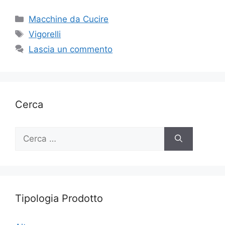
Categorie
Macchine da Cucire
Tag
Vigorelli
Lascia un commento
Cerca
Ricerca
per:
Tipologia Prodotto