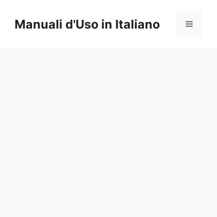
Vai
al
Manuali d'Uso in Italiano
Menu
contenuto