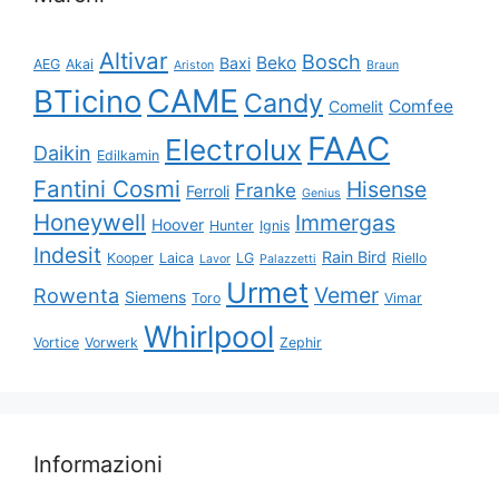
Altivar
Bosch
Beko
Baxi
AEG
Akai
Ariston
Braun
CAME
BTicino
Candy
Comfee
Comelit
FAAC
Electrolux
Daikin
Edilkamin
Fantini Cosmi
Hisense
Franke
Ferroli
Genius
Honeywell
Immergas
Hoover
Hunter
Ignis
Indesit
Rain Bird
Kooper
Laica
LG
Riello
Lavor
Palazzetti
Urmet
Vemer
Rowenta
Siemens
Toro
Vimar
Whirlpool
Vortice
Vorwerk
Zephir
Informazioni