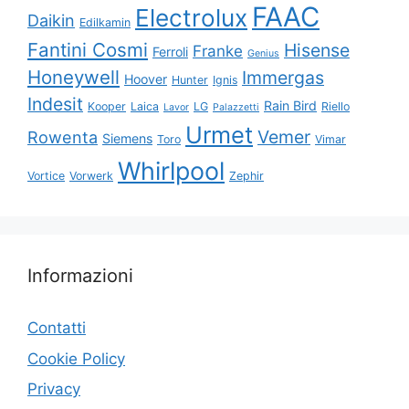
FAAC
Electrolux
Daikin
Edilkamin
Fantini Cosmi
Hisense
Franke
Ferroli
Genius
Honeywell
Immergas
Hoover
Hunter
Ignis
Indesit
Rain Bird
Kooper
Laica
LG
Riello
Lavor
Palazzetti
Urmet
Vemer
Rowenta
Siemens
Toro
Vimar
Whirlpool
Vortice
Vorwerk
Zephir
Informazioni
Contatti
Cookie Policy
Privacy