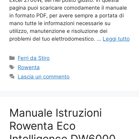
Excel 2700W, sei nel posto giusto. In questa
pagina puoi scaricare comodamente il manuale
in formato PDF, per avere sempre a portata di
mano tutte le informazioni necessarie su
utilizzo, manutenzione e risoluzione dei
problemi del tuo elettrodomestico. …
Leggi tutto
Categorie
Ferri da Stiro
Tag
Rowenta
Lascia un commento
Manuale Istruzioni
Rowenta Eco
Intelligence DW6000​