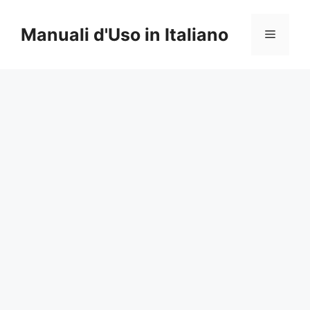
Vai
al
Manuali d'Uso in Italiano
Menu
contenuto