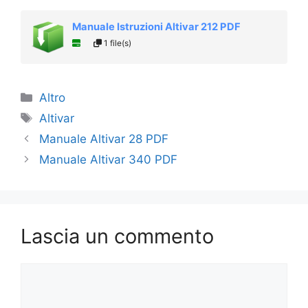
Manuale Istruzioni Altivar 212 PDF
1 file(s)
Categorie
Altro
Tag
Altivar
Manuale Altivar 28 PDF
Manuale Altivar 340 PDF
Lascia un commento
Commento