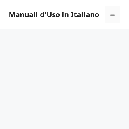
Vai
al
Manuali d'Uso in Italiano
Menu
contenuto