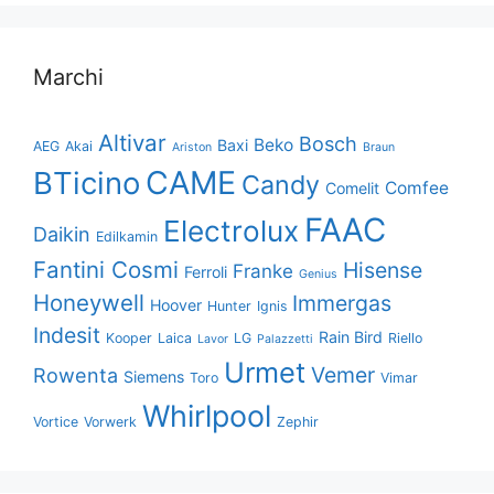
Marchi
Altivar
Bosch
Beko
Baxi
AEG
Akai
Ariston
Braun
CAME
BTicino
Candy
Comfee
Comelit
FAAC
Electrolux
Daikin
Edilkamin
Fantini Cosmi
Hisense
Franke
Ferroli
Genius
Honeywell
Immergas
Hoover
Hunter
Ignis
Indesit
Rain Bird
Kooper
Laica
LG
Riello
Lavor
Palazzetti
Urmet
Vemer
Rowenta
Siemens
Toro
Vimar
Whirlpool
Vortice
Vorwerk
Zephir