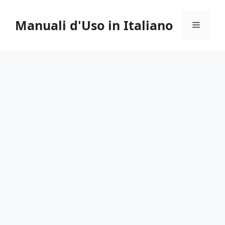
Vai
al
Manuali d'Uso in Italiano
Menu
contenuto