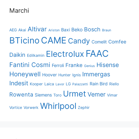
Marchi
Altivar
Bosch
Beko
Baxi
AEG
Akai
Ariston
Braun
CAME
BTicino
Candy
Comfee
Comelit
FAAC
Electrolux
Daikin
Edilkamin
Fantini Cosmi
Hisense
Franke
Ferroli
Genius
Honeywell
Immergas
Hoover
Hunter
Ignis
Indesit
Rain Bird
Kooper
Laica
LG
Riello
Lavor
Palazzetti
Urmet
Vemer
Rowenta
Siemens
Toro
Vimar
Whirlpool
Vortice
Vorwerk
Zephir