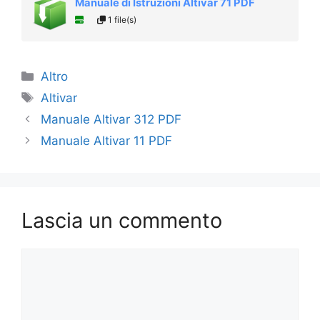
Manuale di Istruzioni Altivar 71 PDF
1 file(s)
Categorie
Altro
Tag
Altivar
Manuale Altivar 312 PDF
Manuale Altivar 11 PDF
Lascia un commento
Commento