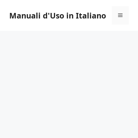
Vai
al
Manuali d'Uso in Italiano
Menu
contenuto