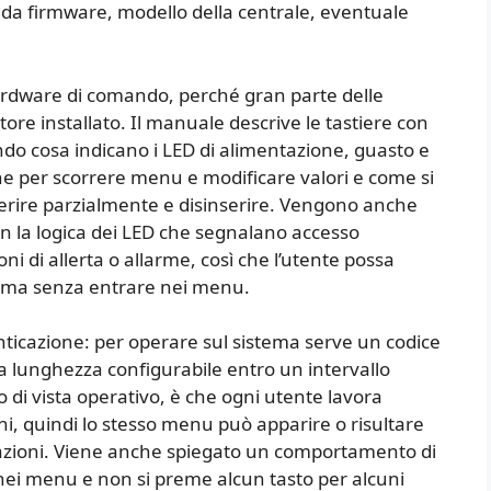
da firmware, modello della centrale, eventuale
ardware di comando, perché gran parte delle
ttore installato. Il manuale descrive le tastiere con
endo cosa indicano i LED di alimentazione, guasto e
one per scorrere menu e modificare valori e come si
nserire parzialmente e disinserire. Vengono anche
o, con la logica dei LED che segnalano accesso
oni di allerta o allarme, così che l’utente possa
tema senza entrare nei menu.
tenticazione: per operare sul sistema serve un codice
a lunghezza configurabile entro un intervallo
 di vista operativo, è che ogni utente lavora
ni, quindi lo stesso menu può apparire o risultare
zazioni. Viene anche spiegato un comportamento di
a nei menu e non si preme alcun tasto per alcuni