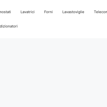
mostati
Lavatrici
Forni
Lavastoviglie
Teleco
dizionatori