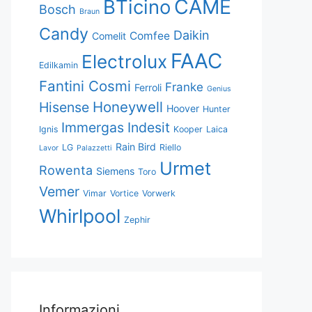
CAME
BTicino
Bosch
Braun
Candy
Daikin
Comfee
Comelit
FAAC
Electrolux
Edilkamin
Fantini Cosmi
Franke
Ferroli
Genius
Honeywell
Hisense
Hoover
Hunter
Immergas
Indesit
Ignis
Kooper
Laica
Rain Bird
LG
Riello
Lavor
Palazzetti
Urmet
Rowenta
Siemens
Toro
Vemer
Vimar
Vortice
Vorwerk
Whirlpool
Zephir
Informazioni