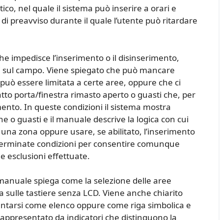
ico, nel quale il sistema può inserire a orari e
i preavviso durante il quale l’utente può ritardare
he impedisce l’inserimento o il disinserimento,
ti sul campo. Viene spiegato che può mancare
a può essere limitata a certe aree, oppure che ci
to porta/finestra rimasto aperto o guasti che, per
mento. In queste condizioni il sistema mostra
e o guasti e il manuale descrive la logica con cui
na zona oppure usare, se abilitato, l’inserimento
erminate condizioni per consentire comunque
e esclusioni effettuate.
l manuale spiega come la selezione delle aree
 sulle tastiere senza LCD. Viene anche chiarito
sentarsi come elenco oppure come riga simbolica e
è rappresentato da indicatori che distinguono la