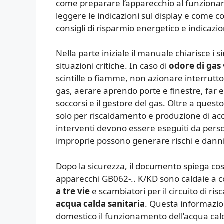
come preparare l’apparecchio al funziona
leggere le indicazioni sul display e come 
consigli di risparmio energetico e indicaz
Nella parte iniziale il manuale chiarisce i 
situazioni critiche. In caso di
odore di gas
scintille o fiamme, non azionare interruttor
gas, aerare aprendo porte e finestre, far 
soccorsi e il gestore del gas. Oltre a quest
solo per riscaldamento e produzione di acqu
interventi devono essere eseguiti da perso
improprie possono generare rischi e danni
Dopo la sicurezza, il documento spiega cosa
apparecchi GB062-.. K/KD sono caldaie a
a tre vie
e scambiatori per il circuito di ri
acqua calda sanitaria
. Questa informazio
domestico il funzionamento dell’acqua cal