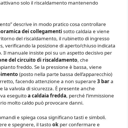
isattivano solo il riscaldamento mantenendo
ento” descrive in modo pratico cosa controllare
oramica dei collegamenti
sotto caldaia e viene
 ritorno del riscaldamento, il rubinetto di ingresso
s, verificando la posizione di aperto/chiuso indicata
so. Il manuale insiste poi su un aspetto decisivo per
one del circuito di riscaldamento
, che
pianto freddo. Se la pressione è bassa, viene
pimento
(posto nella parte bassa dell’apparecchio)
 corretto, facendo attenzione a non superare
3 bar
a
e la valvola di sicurezza. È presente anche
 va eseguito
a caldaia fredda
, perché l’immissione
rio molto caldo può provocare danni.
omandi e spiega cosa significano tasti e simboli.
re e spegnere, il tasto
ok
per confermare e