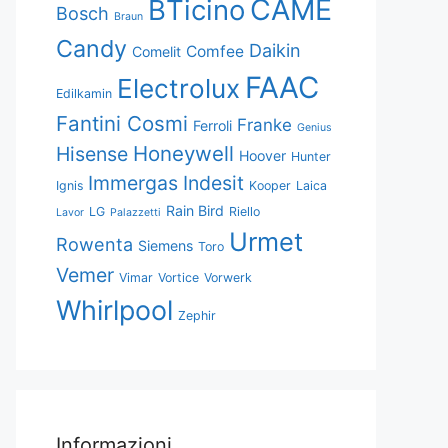
CAME
BTicino
Bosch
Braun
Candy
Daikin
Comfee
Comelit
FAAC
Electrolux
Edilkamin
Fantini Cosmi
Franke
Ferroli
Genius
Honeywell
Hisense
Hoover
Hunter
Immergas
Indesit
Ignis
Kooper
Laica
Rain Bird
LG
Riello
Lavor
Palazzetti
Urmet
Rowenta
Siemens
Toro
Vemer
Vimar
Vortice
Vorwerk
Whirlpool
Zephir
Informazioni