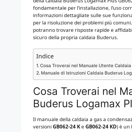
della caldaia Buderus Logamax Plus GB062
fondamentale per l’installazione, l’uso co
informazioni dettagliate sulle sue funzional
per la risoluzione dei problemi più comuni
potranno trovare risposte rapide e affidabi
sicuro della propria caldaia Buderus.
Indice
Cosa Troverai nel Manuale Utente Caldai
Manuale di Istruzioni Caldaia Buderus L
Cosa Troverai nel M
Buderus Logamax P
Il manuale della caldaia a gas a condens
versioni
GB062-24 K
e
GB062-24 KD
) è un 