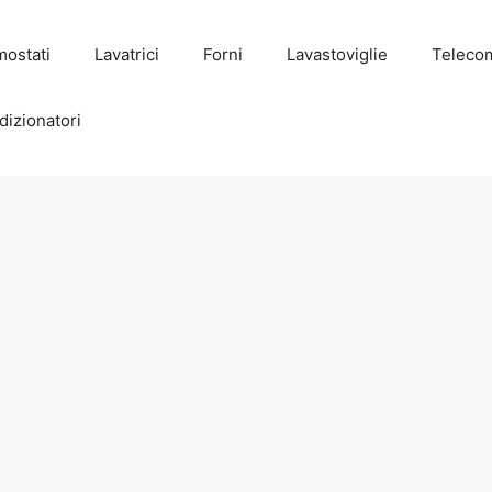
mostati
Lavatrici
Forni
Lavastoviglie
Teleco
dizionatori