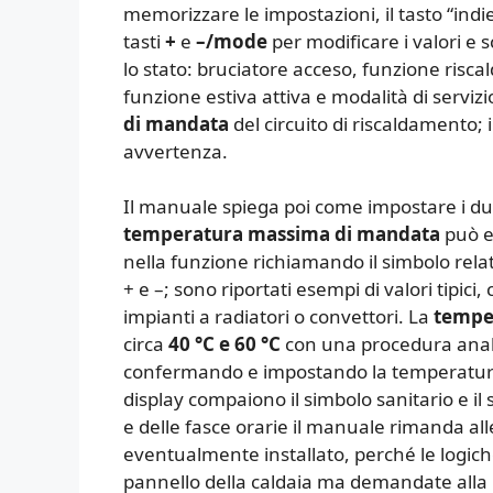
memorizzare le impostazioni, il tasto “indi
tasti
+
e
–/mode
per modificare i valori e s
lo stato: bruciatore acceso, funzione risc
funzione estiva attiva e modalità di servizi
di mandata
del circuito di riscaldamento; i
avvertenza.
Il manuale spiega poi come impostare i d
temperatura massima di mandata
può e
nella funzione richiamando il simbolo relat
+ e –; sono riportati esempi di valori tipici, 
impianti a radiatori o convettori. La
temper
circa
40 °C e 60 °C
con una procedura analo
confermando e impostando la temperatura 
display compaiono il simbolo sanitario e il
e delle fasce orarie il manuale rimanda al
eventualmente installato, perché le logi
pannello della caldaia ma demandate alla