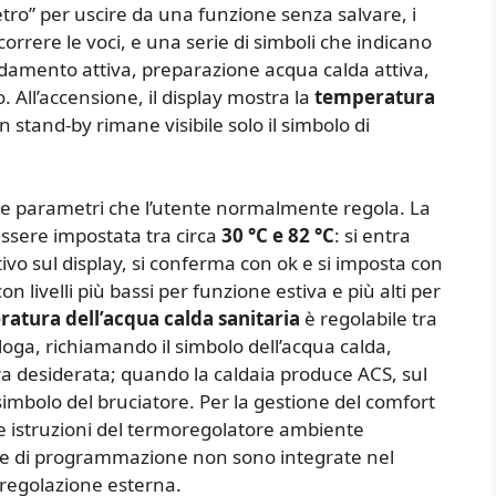
etro” per uscire da una funzione senza salvare, i
correre le voci, e una serie di simboli che indicano
aldamento attiva, preparazione acqua calda attiva,
o. All’accensione, il display mostra la
temperatura
n stand-by rimane visibile solo il simbolo di
ue parametri che l’utente normalmente regola. La
ssere impostata tra circa
30 °C e 82 °C
: si entra
ivo sul display, si conferma con ok e si imposta con
con livelli più bassi per funzione estiva e più alti per
atura dell’acqua calda sanitaria
è regolabile tra
ga, richiamando il simbolo dell’acqua calda,
desiderata; quando la caldaia produce ACS, sul
 simbolo del bruciatore. Per la gestione del comfort
le istruzioni del termoregolatore ambiente
che di programmazione non sono integrate nel
 regolazione esterna.