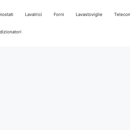
mostati
Lavatrici
Forni
Lavastoviglie
Teleco
dizionatori