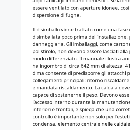
applicabili agli impianti domestici. Se la li
essere ventilato con aperture idonee, così d
dispersione di fughe.
Il disimballo viene trattato come una fase
disimballata poco prima dell’installazione
danneggiarla. Gli imballaggi, come cartone, 
polistirolo, non devono essere lasciati all
modo differenziato. Il manuale illustra anc
ha ingombro di circa 642 mm di altezza, 4
dima consente di predisporre gli attacchi p
collegamenti principali: ritorno riscaldam
e mandata riscaldamento. La caldaia deve e
capace di sostenerne il peso. Devono esser
l’accesso interno durante la manutenzione: 
inferiori e frontali, e spiega che una corre
controllo è importante non solo per l’estet
condensa, elemento centrale nelle caldai