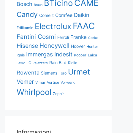
CAME
BTicino
Bosch
Braun
Candy
Daikin
Comfee
Comelit
FAAC
Electrolux
Edilkamin
Fantini Cosmi
Franke
Ferroli
Genius
Honeywell
Hisense
Hoover
Hunter
Immergas
Indesit
Ignis
Kooper
Laica
Rain Bird
LG
Riello
Lavor
Palazzetti
Urmet
Rowenta
Siemens
Toro
Vemer
Vimar
Vortice
Vorwerk
Whirlpool
Zephir
Informazioni