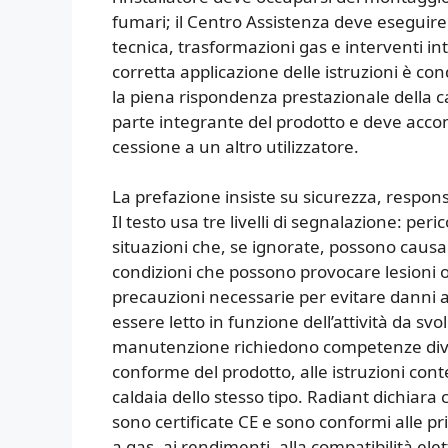
fumari; il Centro Assistenza deve esegui
tecnica, trasformazioni gas e interventi inte
corretta applicazione delle istruzioni è c
la piena rispondenza prestazionale della c
parte integrante del prodotto e deve acc
cessione a un altro utilizzatore.
La prefazione insiste su sicurezza, respons
Il testo usa tre livelli di segnalazione: per
situazioni che, se ignorate, possono causar
condizioni che possono provocare lesioni o 
precauzioni necessarie per evitare danni a
essere letto in funzione dell’attività da svol
manutenzione richiedono competenze divers
conforme del prodotto, alle istruzioni cont
caldaia dello stesso tipo. Radiant dichiara 
sono certificate CE e sono conformi alle pri
a gas, ai rendimenti, alla compatibilità el