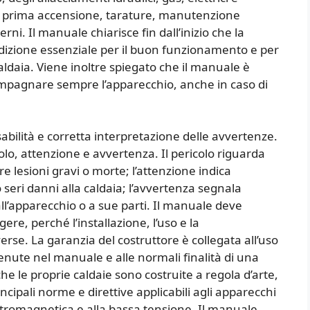
re prima accensione, tarature, manutenzione
rni. Il manuale chiarisce fin dall’inizio che la
ondizione essenziale per il buon funzionamento e per
aldaia. Viene inoltre spiegato che il manuale è
ompagnare sempre l’apparecchio, anche in caso di
abilità e corretta interpretazione delle avvertenze.
icolo, attenzione e avvertenza. Il pericolo riguarda
e lesioni gravi o morte; l’attenzione indica
seri danni alla caldaia; l’avvertenza segnala
ll’apparecchio o a sue parti. Il manuale deve
gere, perché l’installazione, l’uso e la
e. La garanzia del costruttore è collegata all’uso
enute nel manuale e alle normali finalità di una
che le proprie caldaie sono costruite a regola d’arte,
ncipali norme e direttive applicabili agli apparecchi
ettromagnetica e alla bassa tensione. Il manuale