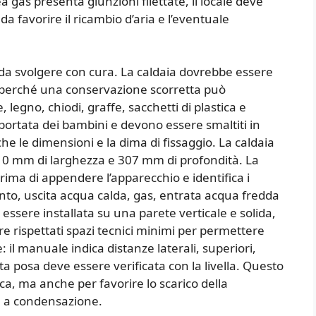
nea gas presenta giunzioni filettate, il locale deve
a favorire il ricambio d’aria e l’eventuale
 da svolgere con cura. La caldaia dovrebbe essere
, perché una conservazione scorretta può
legno, chiodi, graffe, sacchetti di plastica e
a portata dei bambini e devono essere smaltiti in
he le dimensioni e la dima di fissaggio. La caldaia
10 mm di larghezza e 307 mm di profondità. La
rima di appendere l’apparecchio e identifica i
ento, uscita acqua calda, gas, entrata acqua fredda
ssere installata su una parete verticale e solida,
e rispettati spazi tecnici minimi per permettere
il manuale indica distanze laterali, superiori,
tta posa deve essere verificata con la livella. Questo
ica, ma anche per favorire lo scarico della
e a condensazione.