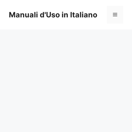
Vai
al
Manuali d'Uso in Italiano
Menu
contenuto