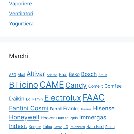
Vaporiere
Ventilatori
Yogurtiera
Marchi
Altivar
Bosch
Beko
Baxi
AEG
Akai
Ariston
Braun
CAME
BTicino
Candy
Comfee
Comelit
FAAC
Electrolux
Daikin
Edilkamin
Fantini Cosmi
Hisense
Franke
Ferroli
Genius
Honeywell
Immergas
Hoover
Hunter
Ignis
Indesit
Rain Bird
Kooper
Laica
LG
Riello
Lavor
Palazzetti