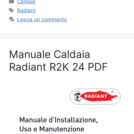
Categorie
Caldaie
Tag
Radiant
Lascia un commento
Manuale Caldaia
Radiant R2K 24​ PDF