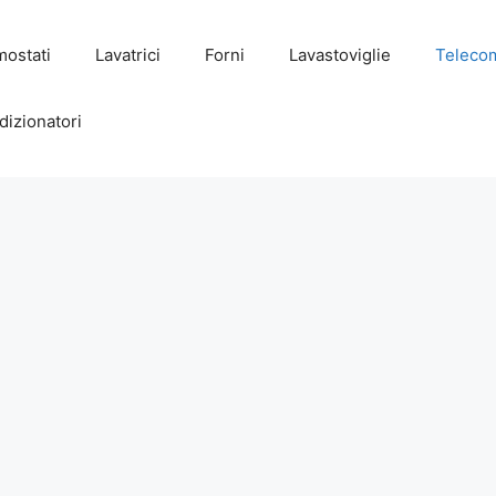
mostati
Lavatrici
Forni
Lavastoviglie
Teleco
dizionatori