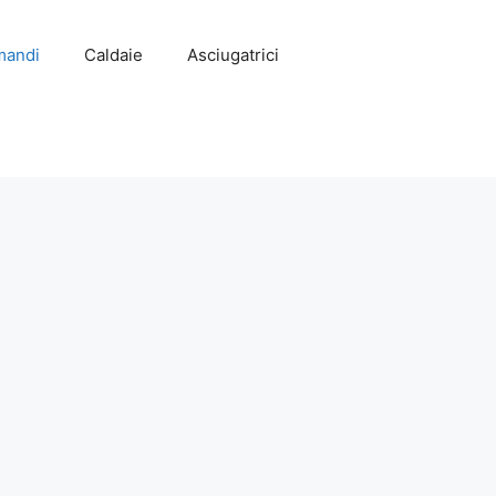
mandi
Caldaie
Asciugatrici