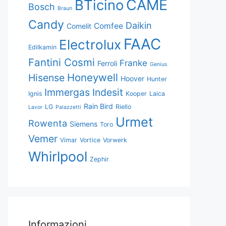
CAME
BTicino
Bosch
Braun
Candy
Daikin
Comfee
Comelit
FAAC
Electrolux
Edilkamin
Fantini Cosmi
Franke
Ferroli
Genius
Honeywell
Hisense
Hoover
Hunter
Immergas
Indesit
Ignis
Kooper
Laica
Rain Bird
LG
Riello
Lavor
Palazzetti
Urmet
Rowenta
Siemens
Toro
Vemer
Vimar
Vortice
Vorwerk
Whirlpool
Zephir
Informazioni