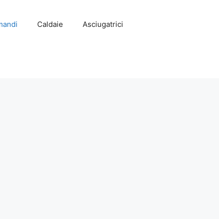
mandi
Caldaie
Asciugatrici