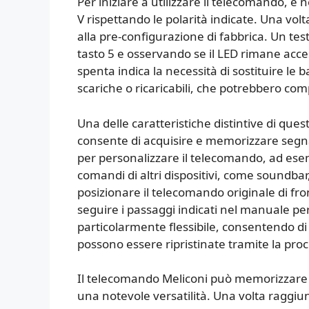
Per iniziare a utilizzare il telecomando, è 
V rispettando le polarità indicate. Una volta 
alla pre-configurazione di fabbrica. Un tes
tasto 5 e osservando se il LED rimane acc
spenta indica la necessità di sostituire le b
scariche o ricaricabili, che potrebbero c
Una delle caratteristiche distintive di que
consente di acquisire e memorizzare segnal
per personalizzare il telecomando, ad es
comandi di altri dispositivi, come soundbar,
posizionare il telecomando originale di fron
seguire i passaggi indicati nel manuale per
particolarmente flessibile, consentendo di 
possono essere ripristinate tramite la proc
Il telecomando Meliconi può memorizzare fi
una notevole versatilità. Una volta raggi