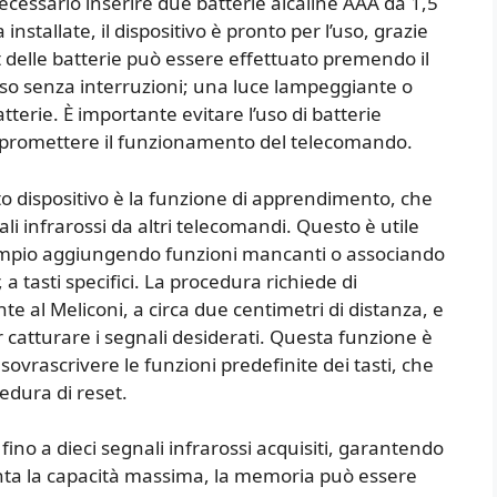
necessario inserire due batterie alcaline AAA da 1,5
installate, il dispositivo è pronto per l’uso, grazie
t delle batterie può essere effettuato premendo il
eso senza interruzioni; una luce lampeggiante o
atterie. È importante evitare l’uso di batterie
ompromettere il funzionamento del telecomando.
sto dispositivo è la funzione di apprendimento, che
i infrarossi da altri telecomandi. Questo è utile
empio aggiungendo funzioni mancanti o associando
 a tasti specifici. La procedura richiede di
te al Meliconi, a circa due centimetri di distanza, e
 catturare i segnali desiderati. Questa funzione è
sovrascrivere le funzioni predefinite dei tasti, che
edura di reset.
no a dieci segnali infrarossi acquisiti, garantendo
unta la capacità massima, la memoria può essere