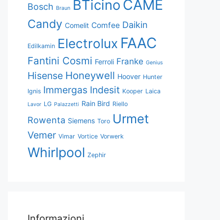
CAME
BTicino
Bosch
Braun
Candy
Daikin
Comfee
Comelit
FAAC
Electrolux
Edilkamin
Fantini Cosmi
Franke
Ferroli
Genius
Honeywell
Hisense
Hoover
Hunter
Immergas
Indesit
Ignis
Kooper
Laica
Rain Bird
LG
Riello
Lavor
Palazzetti
Urmet
Rowenta
Siemens
Toro
Vemer
Vimar
Vortice
Vorwerk
Whirlpool
Zephir
Informazioni