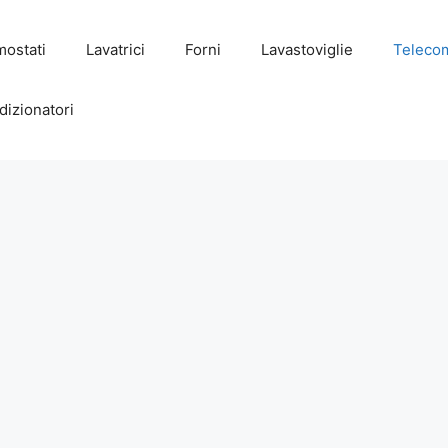
mostati
Lavatrici
Forni
Lavastoviglie
Teleco
dizionatori