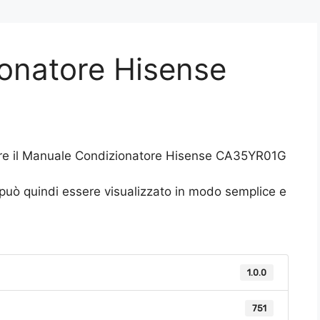
onatore Hisense
F
care il Manuale Condizionatore Hisense CA35YR01G
 può quindi essere visualizzato in modo semplice e
1.0.0
751