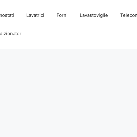
mostati
Lavatrici
Forni
Lavastoviglie
Teleco
dizionatori