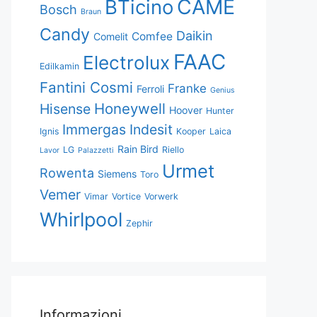
CAME
BTicino
Bosch
Braun
Candy
Daikin
Comfee
Comelit
FAAC
Electrolux
Edilkamin
Fantini Cosmi
Franke
Ferroli
Genius
Honeywell
Hisense
Hoover
Hunter
Immergas
Indesit
Ignis
Kooper
Laica
Rain Bird
LG
Riello
Lavor
Palazzetti
Urmet
Rowenta
Siemens
Toro
Vemer
Vimar
Vortice
Vorwerk
Whirlpool
Zephir
Informazioni