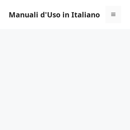
Vai
al
Manuali d'Uso in Italiano
Menu
contenuto