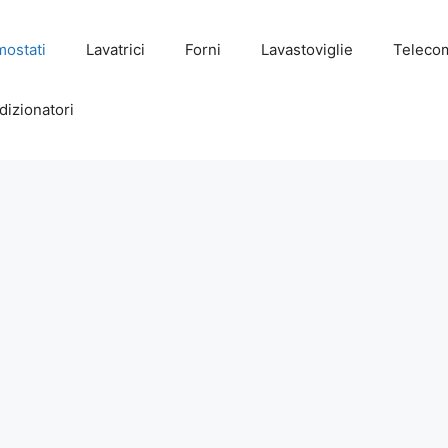
mostati
Lavatrici
Forni
Lavastoviglie
Teleco
dizionatori