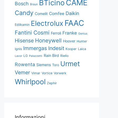
CAME
BTicino
Bosch
Braun
Candy
Daikin
Comfee
Comelit
FAAC
Electrolux
Edilkamin
Fantini Cosmi
Franke
Ferroli
Genius
Honeywell
Hisense
Hoover
Hunter
Immergas
Indesit
Ignis
Kooper
Laica
Rain Bird
LG
Riello
Lavor
Palazzetti
Urmet
Rowenta
Siemens
Toro
Vemer
Vimar
Vortice
Vorwerk
Whirlpool
Zephir
Informazioni