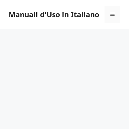
Vai
al
Manuali d'Uso in Italiano
Menu
contenuto