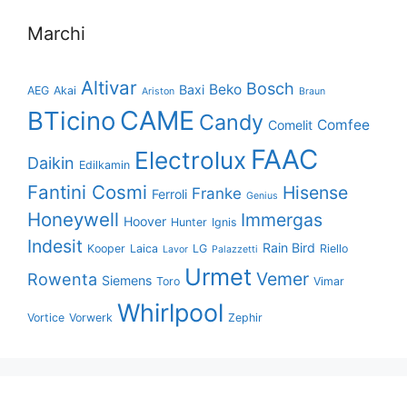
Marchi
Altivar
Bosch
Beko
Baxi
AEG
Akai
Ariston
Braun
CAME
BTicino
Candy
Comfee
Comelit
FAAC
Electrolux
Daikin
Edilkamin
Fantini Cosmi
Hisense
Franke
Ferroli
Genius
Honeywell
Immergas
Hoover
Hunter
Ignis
Indesit
Rain Bird
Kooper
Laica
LG
Riello
Lavor
Palazzetti
Urmet
Vemer
Rowenta
Siemens
Toro
Vimar
Whirlpool
Vortice
Vorwerk
Zephir