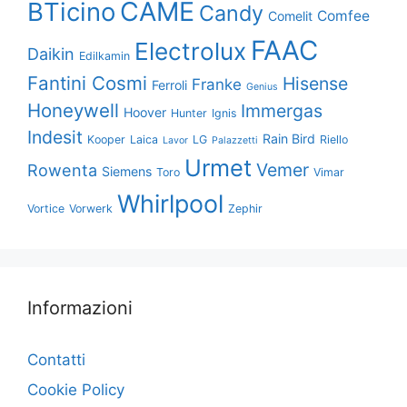
CAME
BTicino
Candy
Comfee
Comelit
FAAC
Electrolux
Daikin
Edilkamin
Fantini Cosmi
Hisense
Franke
Ferroli
Genius
Honeywell
Immergas
Hoover
Hunter
Ignis
Indesit
Rain Bird
Kooper
Laica
LG
Riello
Lavor
Palazzetti
Urmet
Vemer
Rowenta
Siemens
Toro
Vimar
Whirlpool
Vortice
Vorwerk
Zephir
Informazioni
Contatti
Cookie Policy