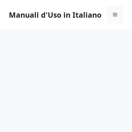
Vai
al
Manuali d'Uso in Italiano
Menu
contenuto