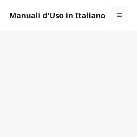
Vai
al
Manuali d'Uso in Italiano
Menu
contenuto