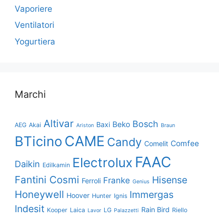
Vaporiere
Ventilatori
Yogurtiera
Marchi
Altivar
Bosch
Beko
Baxi
AEG
Akai
Ariston
Braun
CAME
BTicino
Candy
Comfee
Comelit
FAAC
Electrolux
Daikin
Edilkamin
Fantini Cosmi
Hisense
Franke
Ferroli
Genius
Honeywell
Immergas
Hoover
Hunter
Ignis
Indesit
Rain Bird
Kooper
Laica
LG
Riello
Lavor
Palazzetti