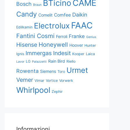
CAME
BTicino
Bosch
Braun
Candy
Daikin
Comfee
Comelit
FAAC
Electrolux
Edilkamin
Fantini Cosmi
Franke
Ferroli
Genius
Honeywell
Hisense
Hoover
Hunter
Immergas
Indesit
Ignis
Kooper
Laica
Rain Bird
LG
Riello
Lavor
Palazzetti
Urmet
Rowenta
Siemens
Toro
Vemer
Vimar
Vortice
Vorwerk
Whirlpool
Zephir
Informazioni