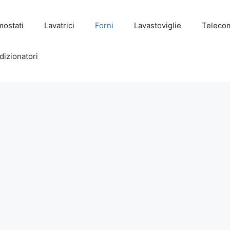
mostati
Lavatrici
Forni
Lavastoviglie
Teleco
dizionatori