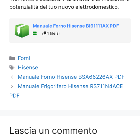
potenzialità del tuo nuovo elettrodomestico.
Manuale Forno Hisense BI61111AX PDF
1 file(s)
Categorie
Forni
Tag
Hisense
Manuale Forno Hisense BSA66226AX PDF
Manuale Frigorifero Hisense RS711N4ACE
PDF
Lascia un commento