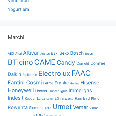
Ventilatori
Yogurtiera
Marchi
Altivar
Bosch
Beko
Baxi
AEG
Akai
Ariston
Braun
CAME
BTicino
Candy
Comfee
Comelit
FAAC
Electrolux
Daikin
Edilkamin
Fantini Cosmi
Hisense
Franke
Ferroli
Genius
Honeywell
Immergas
Hoover
Hunter
Ignis
Indesit
Rain Bird
Kooper
Laica
LG
Riello
Lavor
Palazzetti
Urmet
Vemer
Rowenta
Siemens
Toro
Vimar