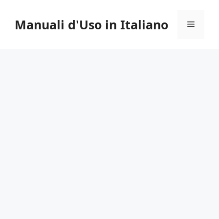
Vai
al
Manuali d'Uso in Italiano
Menu
contenuto