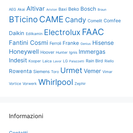
Altivar
Bosch
Beko
Baxi
AEG
Akai
Ariston
Braun
CAME
BTicino
Candy
Comfee
Comelit
FAAC
Electrolux
Daikin
Edilkamin
Fantini Cosmi
Hisense
Franke
Ferroli
Genius
Honeywell
Immergas
Hoover
Hunter
Ignis
Indesit
Rain Bird
Kooper
Laica
LG
Riello
Lavor
Palazzetti
Urmet
Vemer
Rowenta
Siemens
Toro
Vimar
Whirlpool
Vortice
Vorwerk
Zephir
Informazioni
Contatti