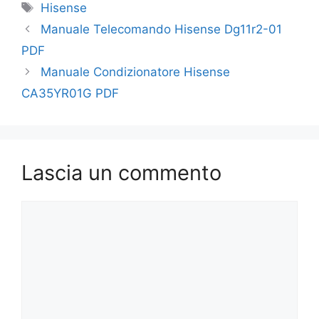
Tag
Hisense
Manuale Telecomando Hisense Dg11r2-01
PDF
Manuale Condizionatore Hisense
CA35YR01G PDF
Lascia un commento
Commento