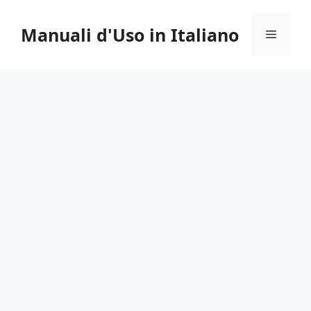
Vai
al
Manuali d'Uso in Italiano
Menu
contenuto